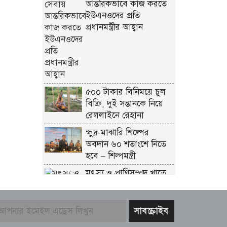
আন্তরিকভাবে কাজ করতে
ইউএনওদের প্রতি
প্রধানমন্ত্রীর আহ্বান
৫০০ টাকার বিনিময়ে চুল
বিক্রি, দুই সন্তানকে নিয়ে
রেললাইনে রেহানা
ক্ষুদ্র-মাঝারি শিল্পের
অবদান ৬০ শতাংশে নিতে
হবে – শিল্পমন্ত্রী
মৎস্য ও প্রাণিসম্পদ খাতে
কর্মসংস্থান বাড়াতে কাজ
করছে সরকার – প্রতিমন্ত্রী
সুলতান সালাউদ্দিন টুকু
যশোর সিমান্ত এলাকায়