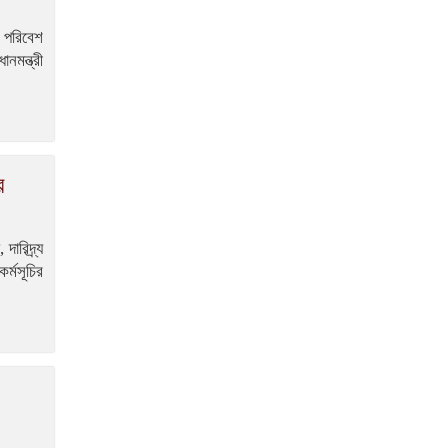
শিগগিরই শুরু হবে তিস্তা
মহাপরিকল্পনা বাস্তবায়নের কাজ
ও পরিবেশ
– পানি সম্পদ মন্ত্রী
মন্ত্রী
সংবাদপত্র সমাজের দর্পণ –
মৎস্য ও প্রাণিসম্পদ প্রতিমন্ত্রী
শেখ হাসিনা কি বেঁচে আছেন, না
কি মারা গেছেন- রাশেদ খাঁন
র
ারিদ্র্য
র্মসূচির