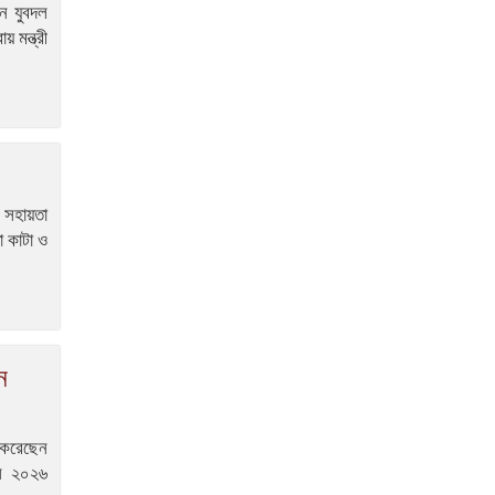
নে যুবদল
 মন্ত্রী
 সহায়তা
া কাটা ও
ন
 করেছেন
বস ২০২৬