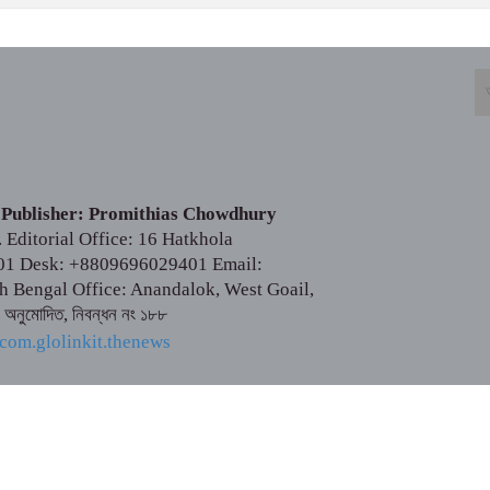
 Publisher: Promithias Chowdhury
Editorial Office: 16 Hatkhola
01 Desk: +8809696029401 Email:
Bengal Office: Anandalok, West Goail,
ক অনুমোদিত, নিবন্ধন নং ১৮৮
টের কোনো লেখা বা ছবি অনুমতি ছাড়া নকল করা বা অন্য কোথাও প্রকাশ করা
T