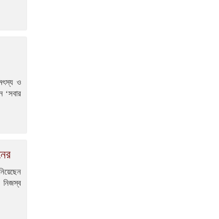
 মৎস্য ও
ান ‘সবার
নের
 নিয়েছেন
 নিজস্ব