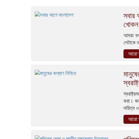
সবার 
খোকন 
আমরা বল
সেটাকে ভ
আরো প
মানুষে
স্বরাষ্ট্
স্বরাষ্ট্
করা। জন
দায়িত্ব 
আরো প