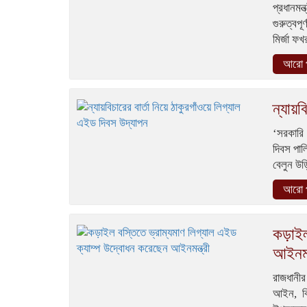
প্রধানমন
গুরুত্বপ
মির্জা ফখ
আরো প
ন্যায়ব
‘সরকারি
দিবস পাল
বেলুন উড়ি
আরো প
কড়াইল
আইনমন্
রাজধানী
আইন, বি