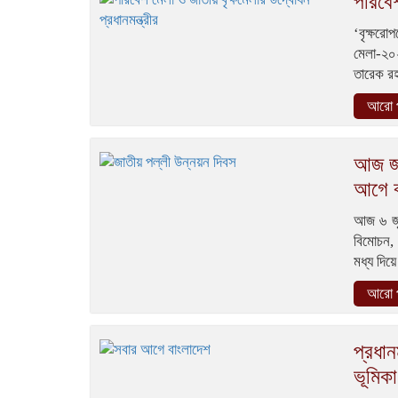
পরিবেশ
‘বৃক্ষরো
মেলা-২০
তারেক র
আরো প
আজ জা
আগে ব
আজ ৬ জুল
বিমোচন, 
মধ্য দিয়
আরো প
প্রধান
ভূমিকা