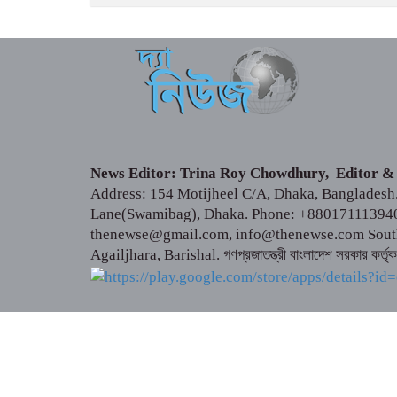
News Editor: Trina Roy Chowdhury, Editor &
Address: 154 Motijheel C/A, Dhaka, Bangladesh. 
Lane(Swamibag), Dhaka. Phone: +88017111394
thenewse@gmail.com, info@thenewse.com South 
Agailjhara, Barishal. গণপ্রজাতন্ত্রী বাংলাদেশ সরকার কর্তৃ
© সর্বস্বত্ব স্বত্বাধিকার সংরক্ষিত ২০১৪-২০২৫ | এই ওয়েবসাই
সম্পূর্ণ বেআইনি