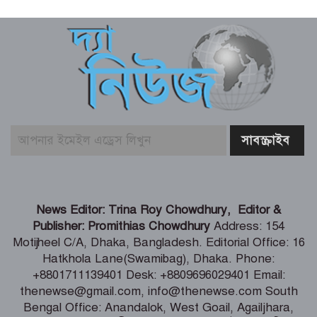
একটি দুর্ঘটনায় পেহেলির অকাল মৃত্যুতে মা-
বাবার ভবিষ্যৎ স্বপ্নের সমাধি
জুলাই আন্দোলনের ত্যাগকে চূড়ান্ত পর্যায়ে
নিয়ে যেতে হবে – তথ্যমন্ত্রী
পুলিশ কর্মকর্তাদের নিয়ে অপপ্রচার, কঠোর
ব্যবস্থা নেওয়ার হুঁশিয়ারি
শিগগিরই শুরু হবে তিস্তা মহাপরিকল্পনা
News Editor: Trina Roy Chowdhury, Editor &
বাস্তবায়নের কাজ – পানি সম্পদ মন্ত্রী
Publisher: Promithias Chowdhury
Address: 154
Motijheel C/A, Dhaka, Bangladesh. Editorial Office: 16
Hatkhola Lane(Swamibag), Dhaka. Phone:
সংবাদপত্র সমাজের দর্পণ – মৎস্য ও
+8801711139401 Desk: +8809696029401 Email:
প্রাণিসম্পদ প্রতিমন্ত্রী
thenewse@gmail.com, info@thenewse.com South
Bengal Office: Anandalok, West Goail, Agailjhara,