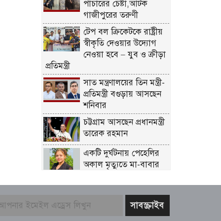
পাচারের চেষ্টা,আটক
গাজীপুরের তরুণী
টেপ বল ক্রিকেটকে রাষ্ট্রীয়
স্বীকৃতি দেওয়ার উদ্যোগ
নেওয়া হবে – যুব ও ক্রীড়া
প্রতিমন্ত্রী
সাত মন্ত্রণালয়ের তিন মন্ত্রী-
প্রতিমন্ত্রী বগুড়ায় আসছেন
শনিবার
চট্টগ্রাম আসছেন প্রধানমন্ত্রী
তারেক রহমান
একটি দুর্ঘটনায় পেহেলির
অকাল মৃত্যুতে মা-বাবার
ভবিষ্যৎ স্বপ্নের সমাধি
জুলাই আন্দোলনের
ত্যাগকে চূড়ান্ত পর্যায়ে নিয়ে
যেতে হবে – তথ্যমন্ত্রী