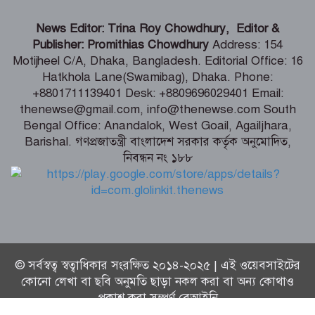
শিগগিরই শুরু হবে তিস্তা মহাপরিকল্পনা
News Editor: Trina Roy Chowdhury, Editor &
বাস্তবায়নের কাজ – পানি সম্পদ মন্ত্রী
Publisher: Promithias Chowdhury
Address: 154
Motijheel C/A, Dhaka, Bangladesh. Editorial Office: 16
Hatkhola Lane(Swamibag), Dhaka. Phone:
সংবাদপত্র সমাজের দর্পণ – মৎস্য ও
+8801711139401 Desk: +8809696029401 Email:
প্রাণিসম্পদ প্রতিমন্ত্রী
thenewse@gmail.com, info@thenewse.com South
Bengal Office: Anandalok, West Goail, Agailjhara,
Barishal. গণপ্রজাতন্ত্রী বাংলাদেশ সরকার কর্তৃক অনুমোদিত,
নিবন্ধন নং ১৮৮
শেখ হাসিনা কি বেঁচে আছেন, না কি মারা
গেছেন- রাশেদ খাঁন
© সর্বস্বত্ব স্বত্বাধিকার সংরক্ষিত ২০১৪-২০২৫ | এই ওয়েবসাইটের
কোনো লেখা বা ছবি অনুমতি ছাড়া নকল করা বা অন্য কোথাও
প্রকাশ করা সম্পূর্ণ বেআইনি