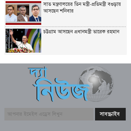
সাত মন্ত্রণালয়ের তিন মন্ত্রী-প্রতিমন্ত্রী বগুড়ায়
আসছেন শনিবার
চট্টগ্রাম আসছেন প্রধানমন্ত্রী তারেক রহমান
একটি দুর্ঘটনায় পেহেলির অকাল মৃত্যুতে মা-
বাবার ভবিষ্যৎ স্বপ্নের সমাধি
জুলাই আন্দোলনের ত্যাগকে চূড়ান্ত পর্যায়ে
নিয়ে যেতে হবে – তথ্যমন্ত্রী
পুলিশ কর্মকর্তাদের নিয়ে অপপ্রচার, কঠোর
ব্যবস্থা নেওয়ার হুঁশিয়ারি