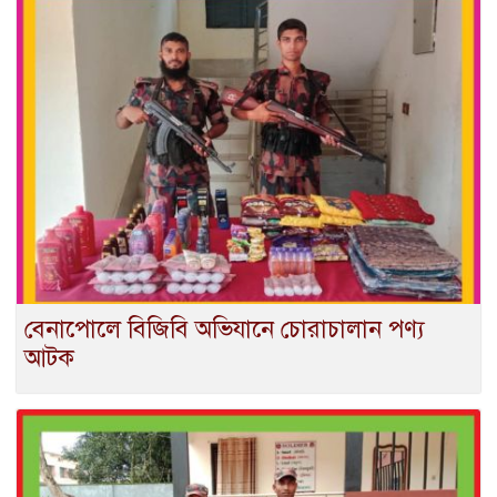
বেনাপোলে বিজিবি অভিযানে চোরাচালান পণ্য
আটক