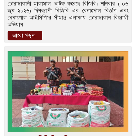
চোরাচালানী মালামাল আটক করেছে বিজিবি। শনিবার ( ০৬
জুন ২০২৬) দিনব্যাপী বিজিবি এর বেনাপোল বিওপি এবং
বেনাপোল আইসিপি’র সীমান্ত এলাকায় চোরাচালান বিরোধী
অভিযান
আরো পড়ুন..