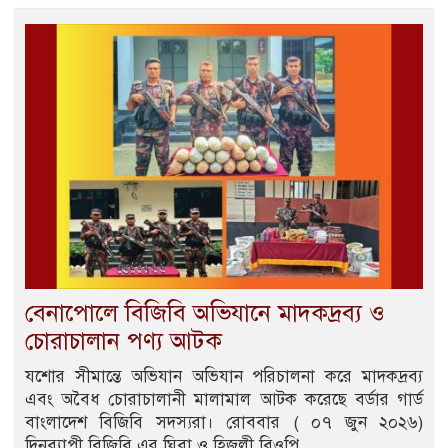
বেনাপোলে বিজিবি অভিযানে মাদকদ্রব্য ও
চোরাচালান পণ্য আটক
যশোর সীমান্তে অভিযান অভিযান পরিচালনা করে মাদকদ্রব্য
এবং অবৈধ চোরাচালানী মালামাল আটক করেছে বর্ডার গার্ড
বাংলাদেশ বিজিবি সদস্যরা। রোববার ( ০৭ জুন ২০২৬)
দিনব্যাপী বিজিবি এর ঘিবা ও হিজলী বিওপি