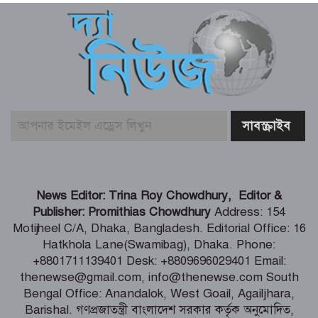
হক ইমদাদের গণসংযোগ ও মতবিনিময়
নাটোরের ঐতিহ্যকে সারা বিশ্বে তুলে ধরতে
চাই – বেসামরিক বিমান পরিবহন ও পর্যটন
মন্ত্রী
আঞ্চলিক যুদ্ধের মধ্যে সৌদি আরব, তুরস্ক ও
পাকিস্তানের প্রতিরক্ষা চুক্তি সই
সিরাজগঞ্জে ওভারপাসে উঠতে গিয়ে দুর্ঘটনা,
News Editor: Trina Roy Chowdhury, Editor &
বাসচালকসহ নিহত ২
Publisher: Promithias Chowdhury
Address: 154
Motijheel C/A, Dhaka, Bangladesh. Editorial Office: 16
Hatkhola Lane(Swamibag), Dhaka. Phone:
যুদ্ধবিরতির ৩০০ দিনে গাজায় ৩০০ শিশু
+8801711139401 Desk: +8809696029401 Email:
নিহত
thenewse@gmail.com, info@thenewse.com South
Bengal Office: Anandalok, West Goail, Agailjhara,
Barishal. গণপ্রজাতন্ত্রী বাংলাদেশ সরকার কর্তৃক অনুমোদিত,