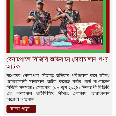
বেনাপোলে বিজিবি অভিযানে চোরাচালান পণ্য
আটক
যশোরের বেনাপোল সীমান্তে অভিযান পরিচালনা করে অবৈধ
চোরাচালানী মালামাল আটক করেছে বর্ডার গার্ড বাংলাদেশ
বিজিবি সদস্যরা। সোমবার (০৮ জুন ২০২৬) দিনব্যাপী বিজিবি
এর বেনাপোল আইসিপি’র সীমান্ত এলাকায় চোরাচালান
বিরোধী অভিযান
আরো পড়ুন..