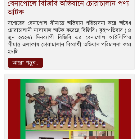
বেনাপোলে বিজিবি অভিযানে চোরাচালান পণ্য
আটক
যশোরের বেনাপোল সীমান্তে অভিযান পরিচালনা করে অবৈধ
চোরাচালানী মালামাল আটক করেছে বিজিবি। বৃহস্পতিবার ( ৪
জুন ২০২৬) দিনব্যাপী বিজিবি এর বেনাপোল আইসিপি’র
সীমান্ত এলাকায় চোরাচালান বিরোধী অভিযান পরিচালনা করে
২৯টি
আরো পড়ুন..