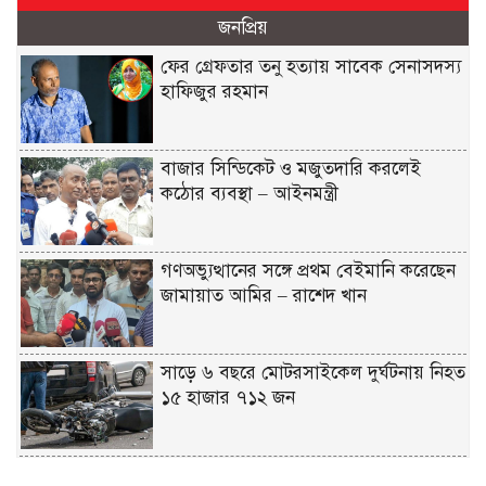
জনপ্রিয়
ফের গ্রেফতার তনু হত্যায় সাবেক সেনাসদস্য
হাফিজুর রহমান
বাজার সিন্ডিকেট ও মজুতদারি করলেই
কঠোর ব্যবস্থা – আইনমন্ত্রী
গণঅভ্যুত্থানের সঙ্গে প্রথম বেইমানি করেছেন
জামায়াত আমির – রাশেদ খান
সাড়ে ৬ বছরে মোটরসাইকেল দুর্ঘটনায় নিহত
১৫ হাজার ৭১২ জন
বেনাপোল পৌরসভায় যুবদল নেতা ইমদাদুল