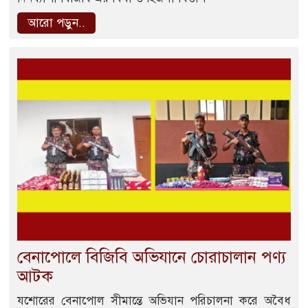
আরো পড়ুন..
বেনাপোলে বিজিবি অভিযানে চোরাচালান পণ্য
আটক
যশোরের বেনাপোল সীমান্তে অভিযান পরিচালনা করে অবৈধ