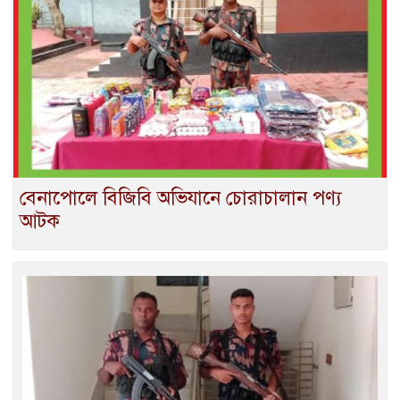
বেনাপোলে বিজিবি অভিযানে চোরাচালান পণ্য
আটক