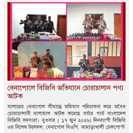
বেনাপোলে বিজিবি অভিযানে চোরাচালান পণ্য
আটক
যশোরের বেনাপোল সীমান্তে অভিযান পরিচালনা করে অবৈধ
চোরাচালানী মালামাল আটক করেছে বর্ডার গার্ড বাংলাদেশ
বিজিবি সদস্যরা। বুধবার ( ১৭ জুন ২০২৬) দিনব্যাপী বিজিবি
এর বিশেষ টহলদল, বেনাপোল বিওপি, আমাড়াখালী চেকপোস্ট