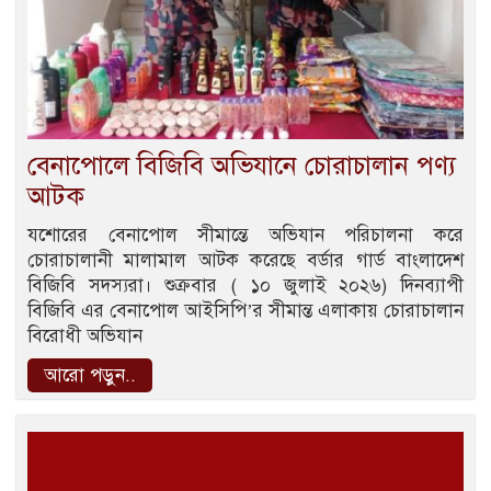
বেনাপোলে বিজিবি অভিযানে চোরাচালান পণ্য
আটক
যশোরের বেনাপোল সীমান্তে অভিযান পরিচালনা করে
চোরাচালানী মালামাল আটক করেছে বর্ডার গার্ড বাংলাদেশ
বিজিবি সদস্যরা। শুক্রবার ( ১০ জুলাই ২০২৬) দিনব্যাপী
বিজিবি এর বেনাপোল আইসিপি’র সীমান্ত এলাকায় চোরাচালান
বিরোধী অভিযান
আরো পড়ুন..