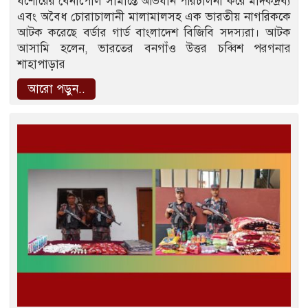
যশোরের বেনাপোল সীমান্তে অভিযান পরিচালনা করে মাদকদ্রব্য
এবং অবৈধ চোরাচালানী মালামালসহ এক ভারতীয় নাগরিককে
আটক করেছে বর্ডার গার্ড বাংলাদেশ বিজিবি সদস্যরা। আটক
আসামি হলেন, ভারতের বনগাঁও উত্তর চব্বিশ পরগনার
শাহাপাড়ার
আরো পড়ুন..