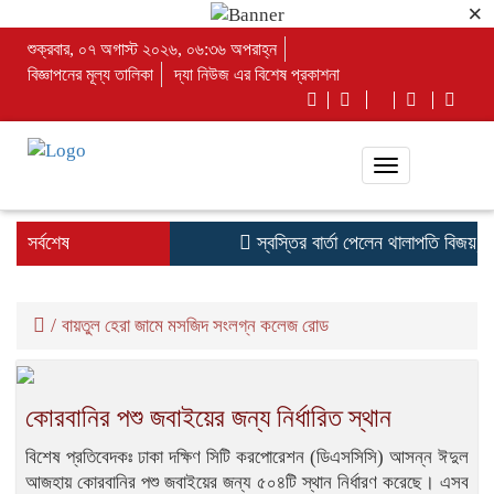
×
শুক্রবার, ০৭ অগাস্ট ২০২৬, ০৬:৩৬ অপরাহ্ন
বিজ্ঞাপনের মূল্য তালিকা
দ্যা নিউজ এর বিশেষ প্রকাশনা
Toggle
navigation
সর্বশেষ
স্বস্তির বার্তা পেলেন থালাপতি বিজয়, মাম
/
বায়তুল হেরা জামে মসজিদ সংলগ্ন কলেজ রোড
কোরবানির পশু জবাইয়ের জন্য নির্ধারিত স্থান
বিশেষ প্রতিবেদকঃ ঢাকা দক্ষিণ সিটি করপোরেশন (ডিএসসিসি) আসন্ন ঈদুল
আজহায় কোরবানির পশু জবাইয়ের জন্য ৫০৪টি স্থান নির্ধারণ করেছে। এসব