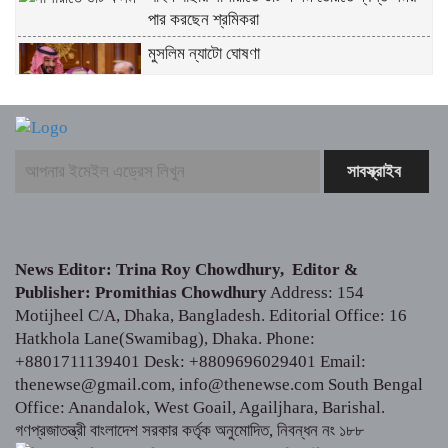
পার করছেন শ্রমিকরা
মুসলিম ন্যাটো ঘোষণা
মিঠুনকে হাসপাতালে দেখতে গেলেন মুখ্যমন্ত্রী শুভেন্দু
অধিকারী
আমেরিকার আদালতে মেটাকে ৫ হাজার কোটি টাকা
জরিমানা
News Editor: Trina Roy Chowdhury, Editor &
Publisher: Promithias Chowdhury
Address: 154
প্রচলিত আইনেই হবে গুম-খুন ও জুলাই
Motijheel C/A, Dhaka, Bangladesh. Editorial Office: 16
গণঅভ্যুত্থানের নৃশংসতার বিচার: প্রতিমন্ত্রী মীর
Hatkhola Lane(Swamibag), Dhaka. Phone:
হেলাল
+8801711139401 Desk: +8809696029401 Email:
thenewse@gmail.com, info@thenewse.com South Bengal
সাংবাদিকতা পেশার অস্তিত্ব রক্ষায় গণমাধ্যম কমিশন
Office: Anandalok, West Goail, Agailjhara, Barishal.
গঠনের দাবী
গণপ্রজাতন্ত্রী বাংলাদেশ সরকার কর্তৃক অনুমোদিত, নিবন্ধন নং ১৮৮