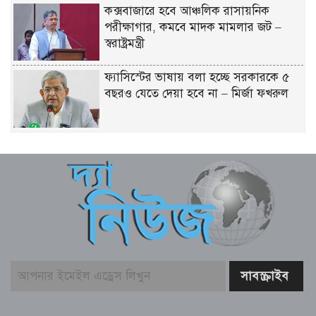
কক্সবাজারে হবে আঞ্চলিক রাসায়নিক
পরীক্ষাগার, কমবে মাদক মামলার জট –
স্বরাষ্ট্রমন্ত্রী
ফ্যাসিস্টের ভাষায় বলা হচ্ছে সরকারকে ৫
বছরও যেতে দেয়া হবে না – মির্জা ফখরুল
গণমাধ্যমের ওপর কোনো গোয়েন্দা চাপ
নেই; দাবি তথ্যমন্ত্রীর
বিএনপির নারী এমপিকে আইনি নোটিশ
পাঠালেন আসিফ মাহমুদ
আলোচিত কনটেন্ট ক্রিয়েটর রিপন মিয়া
গ্রেফতার