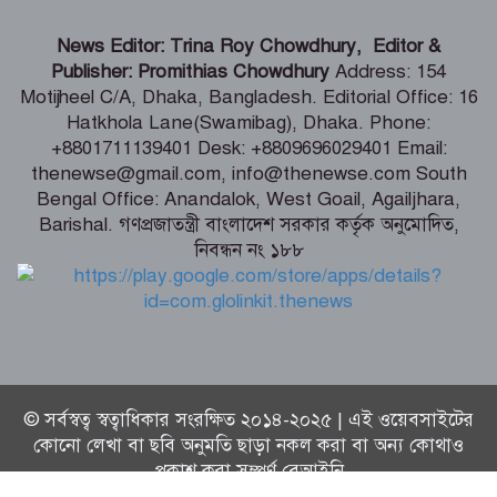
বিনামূল্যে চ্যাটজিপিটি ব্যবহারকারীদের জন্য
News Editor: Trina Roy Chowdhury, Editor &
বড় সুখবর
Publisher: Promithias Chowdhury
Address: 154
Motijheel C/A, Dhaka, Bangladesh. Editorial Office: 16
Hatkhola Lane(Swamibag), Dhaka. Phone:
গণমাধ্যমের ওপর নিয়ন্ত্রণ নয়, প্রয়োজন
+8801711139401 Desk: +8809696029401 Email:
নিয়মতান্ত্রিক কাঠামো: তথ্য ও সম্প্রচারমন্ত্রী
thenewse@gmail.com, info@thenewse.com South
Bengal Office: Anandalok, West Goail, Agailjhara,
Barishal. গণপ্রজাতন্ত্রী বাংলাদেশ সরকার কর্তৃক অনুমোদিত,
নিবন্ধন নং ১৮৮
টেকসই গণতন্ত্র প্রতিষ্ঠায় স্বাধীন ও শক্তিশালী
গণমাধ্যমের বিকল্প নেই -মির্জা ফখরুল
© সর্বস্বত্ব স্বত্বাধিকার সংরক্ষিত ২০১৪-২০২৫ | এই ওয়েবসাইটের
কোনো লেখা বা ছবি অনুমতি ছাড়া নকল করা বা অন্য কোথাও
প্রকাশ করা সম্পূর্ণ বেআইনি