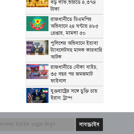
বড় লাফ,ভরিতে ৪,৩৭৪
টাকা
রাজধানীতে ডিএমপির
অভিযানে ২৪ ঘণ্টায় ৪৮৫
গ্রেপ্তার, মামলা ৫০
পুলিশের অভিযানে ইয়াবা
ট্যাবলেটসহ মাদক কারবারি
আটক
রাজধানীতে নৌকা বাইচ,
৩৫ বছর পর জমজমাট
ফাইনাল
যুক্তরাষ্ট্রের সঙ্গে চুক্তি চায়
ইরান: ট্রাম্প
মশা দমনে ওলবাকিয়া
পদ্ধতি, যুক্তরাষ্ট্রে নতুন
পদ্ধতির প্রয়োগ
আগস্টে বঙ্গোপসাগরে