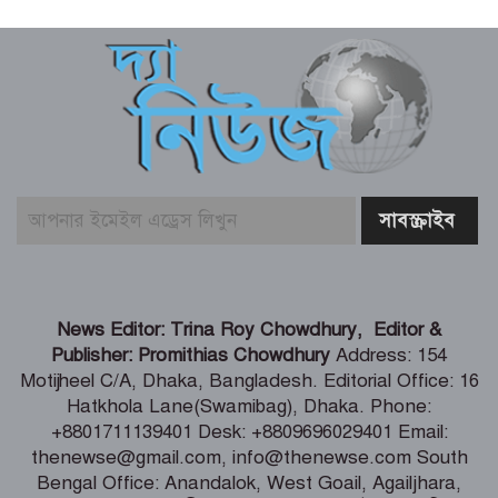
একটি দুর্ঘটনায় পেহেলির অকাল মৃত্যুতে মা-
বাবার ভবিষ্যৎ স্বপ্নের সমাধি
জুলাই আন্দোলনের ত্যাগকে চূড়ান্ত পর্যায়ে
নিয়ে যেতে হবে – তথ্যমন্ত্রী
পুলিশ কর্মকর্তাদের নিয়ে অপপ্রচার, কঠোর
ব্যবস্থা নেওয়ার হুঁশিয়ারি
শিগগিরই শুরু হবে তিস্তা মহাপরিকল্পনা
News Editor: Trina Roy Chowdhury, Editor &
বাস্তবায়নের কাজ – পানি সম্পদ মন্ত্রী
Publisher: Promithias Chowdhury
Address: 154
Motijheel C/A, Dhaka, Bangladesh. Editorial Office: 16
Hatkhola Lane(Swamibag), Dhaka. Phone:
সংবাদপত্র সমাজের দর্পণ – মৎস্য ও
+8801711139401 Desk: +8809696029401 Email:
প্রাণিসম্পদ প্রতিমন্ত্রী
thenewse@gmail.com, info@thenewse.com South
Bengal Office: Anandalok, West Goail, Agailjhara,