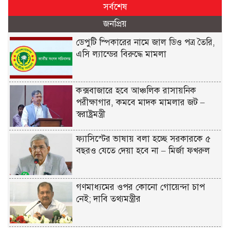
সর্বশেষ
জনপ্রিয়
ডেপুটি স্পিকারের নামে জাল ডিও পত্র তৈরি,
এসি ল্যান্ডের বিরুদ্ধে মামলা
কক্সবাজারে হবে আঞ্চলিক রাসায়নিক
পরীক্ষাগার, কমবে মাদক মামলার জট –
স্বরাষ্ট্রমন্ত্রী
ফ্যাসিস্টের ভাষায় বলা হচ্ছে সরকারকে ৫
বছরও যেতে দেয়া হবে না – মির্জা ফখরুল
গণমাধ্যমের ওপর কোনো গোয়েন্দা চাপ
নেই; দাবি তথ্যমন্ত্রীর