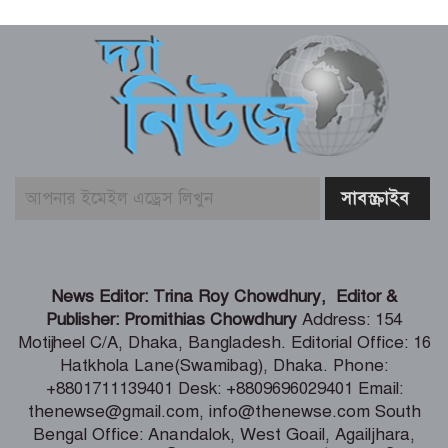
বিএনপির নারী এমপিকে আইনি নোটিশ
পাঠালেন আসিফ মাহমুদ
আলোচিত কনটেন্ট ক্রিয়েটর রিপন মিয়া
গ্রেফতার
বিনামূল্যে চ্যাটজিপিটি ব্যবহারকারীদের জন্য
বড় সুখবর
গণমাধ্যমের ওপর নিয়ন্ত্রণ নয়, প্রয়োজন
News Editor: Trina Roy Chowdhury, Editor &
নিয়মতান্ত্রিক কাঠামো: তথ্য ও সম্প্রচারমন্ত্রী
Publisher: Promithias Chowdhury
Address: 154
Motijheel C/A, Dhaka, Bangladesh. Editorial Office: 16
Hatkhola Lane(Swamibag), Dhaka. Phone:
টেকসই গণতন্ত্র প্রতিষ্ঠায় স্বাধীন ও শক্তিশালী
+8801711139401 Desk: +8809696029401 Email:
গণমাধ্যমের বিকল্প নেই -মির্জা ফখরুল
thenewse@gmail.com, info@thenewse.com South
Bengal Office: Anandalok, West Goail, Agailjhara,