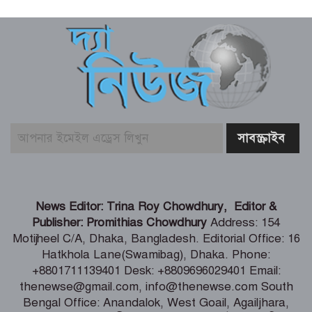
শিল্প মন্ত্রণালয় সম্পর্কিত স্থায়ী কমিটির প্রথম
বৈঠক অনুষ্ঠিত
রিয়ার অ্যাডমিরাল মাহবুব আলী খানের
৪২তম শাহাদৎবার্ষিকী অনুষ্ঠিত
তনু হত্যা মামলায় সাবেক সেনাসদস্য
হাফিজুরের জামিন বাতিল, আত্মসমর্পণের
নির্দেশ
লিবিয়ায় মাফিয়ার নির্যাতনে মাদারীপুরের
News Editor: Trina Roy Chowdhury, Editor &
যুবকের মৃত্যু
Publisher: Promithias Chowdhury
Address: 154
Motijheel C/A, Dhaka, Bangladesh. Editorial Office: 16
Hatkhola Lane(Swamibag), Dhaka. Phone:
পাইকগাছায় ছাত্র ও দরিদ্র মানুষের মাঝে
+8801711139401 Desk: +8809696029401 Email:
সাইকেল, সেলাই মেশিন ও ভ্যান বিতরণ
thenewse@gmail.com, info@thenewse.com South
Bengal Office: Anandalok, West Goail, Agailjhara,