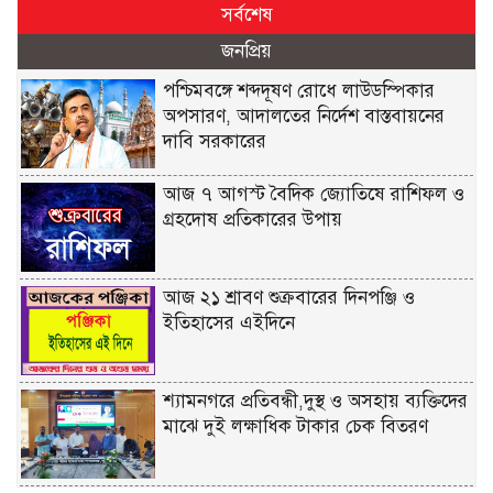
সর্বশেষ
জনপ্রিয়
পশ্চিমবঙ্গে শব্দদূষণ রোধে লাউডস্পিকার
অপসারণ, আদালতের নির্দেশ বাস্তবায়নের
দাবি সরকারের
আজ ৭ আগস্ট বৈদিক জ্যোতিষে রাশিফল ও
গ্রহদোষ প্রতিকারের উপায়
আজ ২১ শ্রাবণ শুক্রবারের দিনপঞ্জি ও
ইতিহাসের এইদিনে
শ্যামনগরে প্রতিবন্ধী,দুস্থ ও অসহায় ব্যক্তিদের
মাঝে দুই লক্ষাধিক টাকার চেক বিতরণ