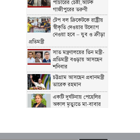
পাচারের চেষ্টা,আটক
গাজীপুরের তরুণী
টেপ বল ক্রিকেটকে রাষ্ট্রীয়
স্বীকৃতি দেওয়ার উদ্যোগ
নেওয়া হবে – যুব ও ক্রীড়া
প্রতিমন্ত্রী
সাত মন্ত্রণালয়ের তিন মন্ত্রী-
প্রতিমন্ত্রী বগুড়ায় আসছেন
শনিবার
চট্টগ্রাম আসছেন প্রধানমন্ত্রী
তারেক রহমান
একটি দুর্ঘটনায় পেহেলির
অকাল মৃত্যুতে মা-বাবার
ভবিষ্যৎ স্বপ্নের সমাধি
জুলাই আন্দোলনের
ত্যাগকে চূড়ান্ত পর্যায়ে নিয়ে
যেতে হবে – তথ্যমন্ত্রী