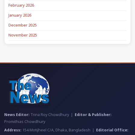
February 2026
January 2026
December 2025
November 2025
News Editor:
Trina Roy Chowdhury |
Editor & Publisher:
Promithias Chowdhury
Address:
154 Motijheel C/A, Dhaka, Bangladesh |
Editorial Office: