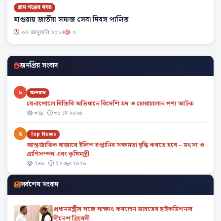
গ্রাম গঞ্জের খবর
মাগুরায় জাতীয় সমাজ সেবা দিবস পালিত
০২ জানুয়ারি ২০১৭
০
জনপ্রিয় সংবাদ
১
অপরাধ
বেনাপোলে বিজিবি অভিযানে বিদেশি মদ ও চোরাচালান পণ্য আটক
৩৭৯ ·
৩০ মে ২০২৬
২
Top News
আন্তর্জাতিক বাজারে ইলিশ রপ্তানির সক্ষমতা বৃদ্ধি করতে হবে – মৎস্য ও
প্রাণিসম্পদ এবং কৃষিমন্ত্রী
২৪৬ ·
২২ জুন ২০২৬
সর্বশেষ সংবাদ
প্রধানমন্ত্রীর সঙ্গে সাক্ষাৎ করলেন ভারতের হাইকমিশনার
দীনেশ ত্রিবেদী