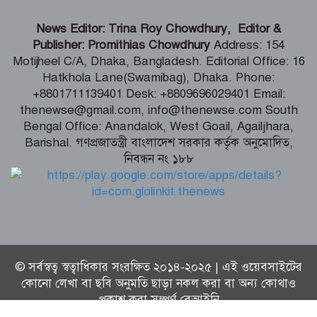
শেখ হাসিনার দিল্লিতে সংবাদ সম্মেলন নিয়ে
News Editor: Trina Roy Chowdhury, Editor &
পররাষ্ট্র মন্ত্রণালয়ের কড়া প্রতিক্রিয়া
Publisher: Promithias Chowdhury
Address: 154
Motijheel C/A, Dhaka, Bangladesh. Editorial Office: 16
Hatkhola Lane(Swamibag), Dhaka. Phone:
বুড়িগঙ্গায় তরল বর্জ্য নির্গমনস্থল থেকে নমুনা
+8801711139401 Desk: +8809696029401 Email:
সংগ্রহ
thenewse@gmail.com, info@thenewse.com South
Bengal Office: Anandalok, West Goail, Agailjhara,
Barishal. গণপ্রজাতন্ত্রী বাংলাদেশ সরকার কর্তৃক অনুমোদিত,
নিবন্ধন নং ১৮৮
ভোলায় ৫ম শ্রেণির ছাত্রীকে সংঘবদ্ধ ধর্ষণ-
ভিডিও ধারণ, তিন কিশোর গ্রেপ্তার
© সর্বস্বত্ব স্বত্বাধিকার সংরক্ষিত ২০১৪-২০২৫ | এই ওয়েবসাইটের
কোনো লেখা বা ছবি অনুমতি ছাড়া নকল করা বা অন্য কোথাও
প্রকাশ করা সম্পূর্ণ বেআইনি