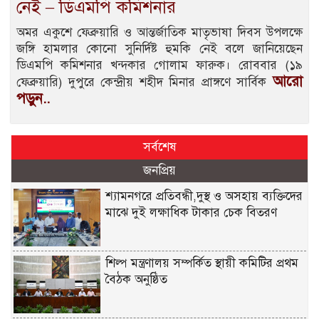
নেই – ডিএমপি কমিশনার
অমর একুশে ফেব্রুয়ারি ও আন্তর্জাতিক মাতৃভাষা দিবস উপলক্ষে
জঙ্গি হামলার কোনো সুনির্দিষ্ট হুমকি নেই বলে জানিয়েছেন
ডিএমপি কমিশনার খন্দকার গোলাম ফারুক। রোববার (১৯
আরো
ফেব্রুয়ারি) দুপুরে কেন্দ্রীয় শহীদ মিনার প্রাঙ্গণে সার্বিক
পড়ুন..
সর্বশেষ
জনপ্রিয়
শ্যামনগরে প্রতিবন্ধী,দুস্থ ও অসহায় ব্যক্তিদের
মাঝে দুই লক্ষাধিক টাকার চেক বিতরণ
শিল্প মন্ত্রণালয় সম্পর্কিত স্থায়ী কমিটির প্রথম
বৈঠক অনুষ্ঠিত