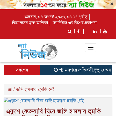
×
শুক্রবার, ০৭ অগাস্ট ২০২৬, ০৪:১৭ পূর্বাহ্ন
বিজ্ঞাপনের মূল্য তালিকা
দ্যা নিউজ এর বিশেষ প্রকাশনা
Toggle
navigation
সর্বশেষ
শ্যামনগরে প্রতিবন্ধী,দুস্থ ও অসহ
/
জঙ্গি হামলার হুমকি নেই
একুশে ফেব্রুয়ারি ঘিরে জঙ্গি হামলার হুমকি