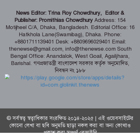
ভারতীয় হাইক‌মিশনা‌রের স‌ঙ্গে আইএবিডির
News Editor: Trina Roy Chowdhury, Editor &
প্রতি‌নি‌ধিদ‌লের সাক্ষাৎ
Publisher: Promithias Chowdhury
Address: 154
Motijheel C/A, Dhaka, Bangladesh. Editorial Office: 16
Hatkhola Lane(Swamibag), Dhaka. Phone:
গ্যাস-বিদ্যুৎ সংকটের জবাব চেয়ে
+8801711139401 Desk: +8809696029401 Email:
প্রধানমন্ত্রীর কাছে স্মারকলিপি ১১ দলের
thenewse@gmail.com, info@thenewse.com South
Bengal Office: Anandalok, West Goail, Agailjhara,
Barishal. গণপ্রজাতন্ত্রী বাংলাদেশ সরকার কর্তৃক অনুমোদিত,
নিবন্ধন নং ১৮৮
পররাষ্ট্রমন্ত্রীর কা‌ছে ইউএনডিপির আবাসিক
প্রতিনিধির পরিচয়পত্র পেশ
© সর্বস্বত্ব স্বত্বাধিকার সংরক্ষিত ২০১৪-২০২৫ | এই ওয়েবসাইটের
কোনো লেখা বা ছবি অনুমতি ছাড়া নকল করা বা অন্য কোথাও
প্রকাশ করা সম্পূর্ণ বেআইনি