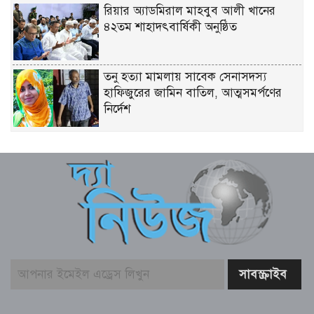
রিয়ার অ্যাডমিরাল মাহবুব আলী খানের
৪২তম শাহাদৎবার্ষিকী অনুষ্ঠিত
তনু হত্যা মামলায় সাবেক সেনাসদস্য
হাফিজুরের জামিন বাতিল, আত্মসমর্পণের
নির্দেশ
লিবিয়ায় মাফিয়ার নির্যাতনে মাদারীপুরের
যুবকের মৃত্যু
পাইকগাছায় ছাত্র ও দরিদ্র মানুষের মাঝে
সাইকেল, সেলাই মেশিন ও ভ্যান বিতরণ
মার্কিন প্রশান্ত মহাসাগরীয় নৌবহর
কমান্ডারের বাংলাদেশ সফর শেষ