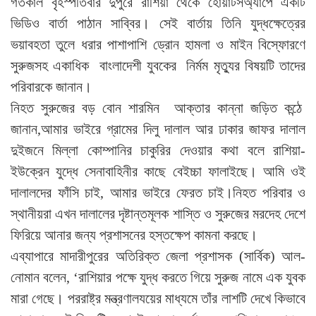
গতকাল বৃহস্পতিবার দুপুরে রাশিয়া থেকে হোয়াটসঅ্যাপে একটি
ভিডিও বার্তা পাঠান সাব্বির। সেই বার্তায় তিনি যুদ্ধক্ষেত্রের
ভয়াবহতা তুলে ধরার পাশাপাশি ড্রোন হামলা ও মাইন বিস্ফোরণে
সুরুজসহ একাধিক বাংলাদেশী যুবকের নির্মম মৃত্যুর বিষয়টি তাদের
পরিবারকে জানান।
নিহত সুরুজের বড় বোন শারমিন আক্তার কান্না জড়িত কন্ঠে
জানান,আমার ভাইরে গ্রামের দিলু দালাল আর ঢাকার জাফর দালাল
দুইজনে মিল্লা কোম্পানির চাকুরির দেওয়ার কথা বলে রাশিয়া-
ইউক্রেন যুদ্ধে সেনাবাহিনীর কাছে বেইচ্চা ফালাইছে। আমি ওই
দালালদের ফাঁসি চাই, আমার ভাইরে ফেরত চাই।নিহত পরিবার ও
স্থানীয়রা এখন দালালের দৃষ্টান্তমূলক শাস্তি ও সুরুজের মরদেহ দেশে
ফিরিয়ে আনার জন্য প্রশাসনের হস্তক্ষেপ কামনা করছে।
এব্যাপারে মাদারীপুরের অতিরিক্ত জেলা প্রশাসক (সার্বিক) আল-
নোমান বলেন, ‘রাশিয়ার পক্ষে যুদ্ধ করতে গিয়ে সুরুজ নামে এক যুবক
মারা গেছে। পররাষ্ট্র মন্ত্রণালযয়ের মাধ্যমে তাঁর লাশটি দেখে কিভাবে