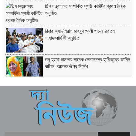
শিল্প মন্ত্রণালয় সম্পর্কিত স্থায়ী কমিটির প্রথম বৈঠক
অনুষ্ঠিত
রিয়ার অ্যাডমিরাল মাহবুব আলী খানের ৪২তম
শাহাদৎবার্ষিকী অনুষ্ঠিত
তনু হত্যা মামলায় সাবেক সেনাসদস্য হাফিজুরের জামিন
বাতিল, আত্মসমর্পণের নির্দেশ
লিবিয়ায় মাফিয়ার নির্যাতনে মাদারীপুরের যুবকের মৃত্যু
পাইকগাছায় ছাত্র ও দরিদ্র মানুষের মাঝে সাইকেল,
সেলাই মেশিন ও ভ্যান বিতরণ