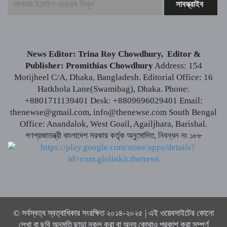
মার্কিন প্রশান্ত মহাসাগরীয় নৌবহর কমান্ডারের
বাংলাদেশ সফর শেষ
News Editor: Trina Roy Chowdhury, Editor &
Publisher: Promithias Chowdhury
Address: 154
ভারতীয় হাইক‌মিশনা‌রের স‌ঙ্গে আইএবিডির
Motijheel C/A, Dhaka, Bangladesh. Editorial Office: 16
প্রতি‌নি‌ধিদ‌লের সাক্ষাৎ
Hatkhola Lane(Swamibag), Dhaka. Phone:
+8801711139401 Desk: +8809696029401 Email:
thenewse@gmail.com, info@thenewse.com South Bengal
গ্যাস-বিদ্যুৎ সংকটের জবাব চেয়ে প্রধানমন্ত্রীর কাছে
Office: Anandalok, West Goail, Agailjhara, Barishal.
স্মারকলিপি ১১ দলের
গণপ্রজাতন্ত্রী বাংলাদেশ সরকার কর্তৃক অনুমোদিত, নিবন্ধন নং ১৮৮
পররাষ্ট্রমন্ত্রীর কা‌ছে ইউএনডিপির আবাসিক প্রতিনিধির
পরিচয়পত্র পেশ
© সর্বস্বত্ব স্বত্বাধিকার সংরক্ষিত ২০১৪-২০২৫ | এই ওয়েবসাইটের কোনো
লেখা বা ছবি অনুমতি ছাড়া নকল করা বা অন্য কোথাও প্রকাশ করা সম্পূর্ণ