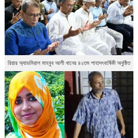
রিয়ার অ্যাডমিরাল মাহবুব আলী খানের ৪২তম শাহাদৎবার্ষিকী অনুষ্ঠিত