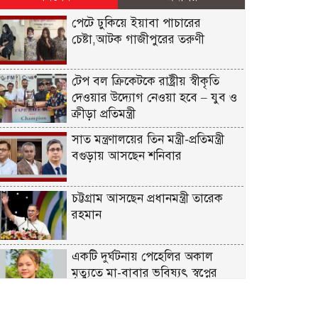
পেটে ঢুকিয়ে ইয়াবা পাচারের
চেষ্টা,আটক গাজীপুরের তরুণী
টেপ বল ক্রিকেটকে রাষ্ট্রীয় স্বীকৃতি
দেওয়ার উদ্যোগ নেওয়া হবে – যুব ও
ক্রীড়া প্রতিমন্ত্রী
সাত মন্ত্রণালয়ের তিন মন্ত্রী-প্রতিমন্ত্রী
বগুড়ায় আসছেন শনিবার
চট্টগ্রাম আসছেন প্রধানমন্ত্রী তারেক
রহমান
একটি দুর্ঘটনায় পেহেলির অকাল
মৃত্যুতে মা-বাবার ভবিষ্যৎ স্বপ্নের
সমাধি
জুলাই আন্দোলনের ত্যাগকে চূড়ান্ত