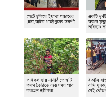
পেটে ঢুকিয়ে ইয়াবা পাচারের
একটি দুর্
চেষ্টা,আটক গাজীপুরের তরুণী
অকাল মৃত্
ভবিষ্যৎ স্ব
পাইকগাছায় নার্সারীতে গুটি
ইতালি যা
কলম তৈরিতে ব্যস্ত সময় পার
বন্দি যুব
করছেন শ্রমিকরা
নেই খোঁজ!