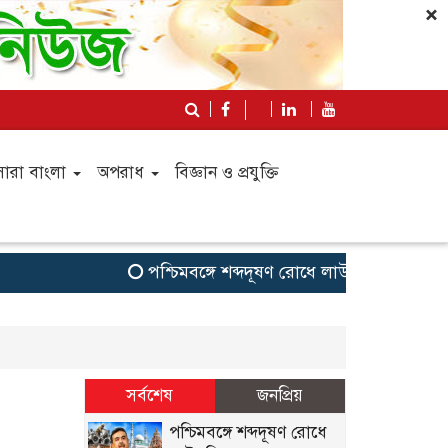
×
সারা বাংলা
অপরাধ
বিজ্ঞান ও প্রযুক্তি
পশ্চিমবঙ্গে শব্দদূষণ রোধে লাউডস্পিকার অপসা
সর্বশেষ
জনপ্রিয়
পশ্চিমবঙ্গে শব্দদূষণ রোধে