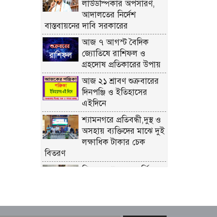
লাউডস্পিকার অপসারণ,
আদালতের নির্দেশ
বাস্তবায়নের দাবি সরকারের
আজ ৭ আগস্ট বৈদিক
জ্যোতিষে রাশিফল ও
গ্রহদোষ প্রতিকারের উপায়
আজ ২১ শ্রাবণ শুক্রবারের
দিনপঞ্জি ও ইতিহাসের
এইদিনে
শ্যামনগরে প্রতিবন্ধী,দুস্থ ও
অসহায় ব্যক্তিদের মাঝে দুই
লক্ষাধিক টাকার চেক
বিতরণ
শিল্প মন্ত্রণালয় সম্পর্কিত
স্থায়ী কমিটির প্রথম বৈঠক
অনুষ্ঠিত
রিয়ার অ্যাডমিরাল মাহবুব