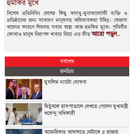
হুমকির মুখে
বিশেষ প্রতিনিধিঃ দেশের কিছু অসাধু-মুনাফালোভী ব্যক্তি ও
প্রতিষ্ঠানের জন্য সাধারণ মানুষসহ অভিভাবকরা উদ্বিগ্ন। ভেজাল
খাদ্যের কারণে শিশুসহ সবার স্বাস্থ্য আজ হুমকির মুখে। পৃথিবীর
আরো পড়ুন..
কোথাও মানুষ নিরাপদ খাবার নিয়ে এত ভীত
সর্বশেষ
জনপ্রিয়
মুসলিম ন্যাটো ঘোষণা
মিঠুনকে হাসপাতালে দেখতে গেলেন মুখ্যমন্ত্রী
শুভেন্দু অধিকারী
আমেরিকার আদালতে মেটাকে ৫ হাজার