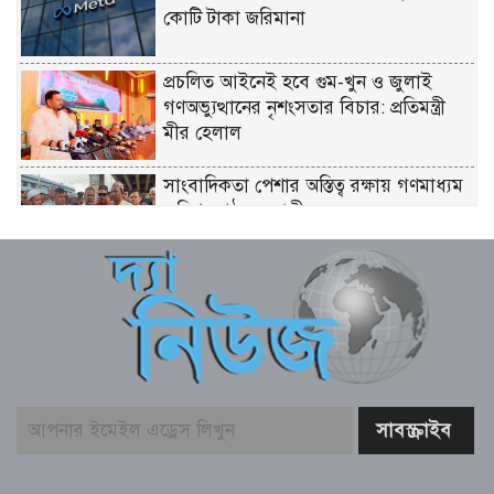
কোটি টাকা জরিমানা
প্রচলিত আইনেই হবে গুম-খুন ও জুলাই
গণঅভ্যুত্থানের নৃশংসতার বিচার: প্রতিমন্ত্রী
মীর হেলাল
সাংবাদিকতা পেশার অস্তিত্ব রক্ষায় গণমাধ্যম
কমিশন গঠনের দাবী
সুপ্রিম কোর্টে ২৬৫ আইন কর্মকর্তা নিয়োগ:
সংখ্যালঘু না থাকায় প্রতিক্রিয়া
ইতালি যাওয়ার পথে লিবিয়ায় বন্দি যুবক,
দেড় বছর ধরে নেই খোঁজ!