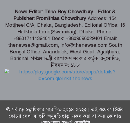
ডেপুটি স্পিকারের নামে জাল ডিও পত্র তৈরি,
এসি ল্যান্ডের বিরুদ্ধে মামলা
News Editor: Trina Roy Chowdhury, Editor &
Publisher: Promithias Chowdhury
Address: 154
Motijheel C/A, Dhaka, Bangladesh. Editorial Office: 16
কক্সবাজারে হবে আঞ্চলিক রাসায়নিক
Hatkhola Lane(Swamibag), Dhaka. Phone:
পরীক্ষাগার, কমবে মাদক মামলার জট –
+8801711139401 Desk: +8809696029401 Email:
স্বরাষ্ট্রমন্ত্রী
thenewse@gmail.com, info@thenewse.com South
Bengal Office: Anandalok, West Goail, Agailjhara,
ফ্যাসিস্টের ভাষায় বলা হচ্ছে সরকারকে ৫
Barishal. গণপ্রজাতন্ত্রী বাংলাদেশ সরকার কর্তৃক অনুমোদিত,
বছরও যেতে দেয়া হবে না – মির্জা ফখরুল
নিবন্ধন নং ১৮৮
© সর্বস্বত্ব স্বত্বাধিকার সংরক্ষিত ২০১৪-২০২৫ | এই ওয়েবসাইটের
কোনো লেখা বা ছবি অনুমতি ছাড়া নকল করা বা অন্য কোথাও
প্রকাশ করা সম্পূর্ণ বেআইনি