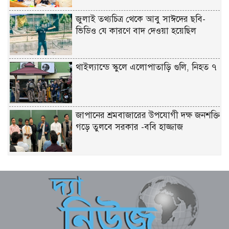
জুলাই তথ্যচিত্র থেকে আবু সাঈদের ছবি-
ভিডিও যে কারণে বাদ দেওয়া হয়েছিল
থাইল্যান্ডে স্কুলে এলোপাতাড়ি গুলি, নিহত ৭
জাপানের শ্রমবাজারের উপযোগী দক্ষ জনশক্তি
গড়ে তুলবে সরকার -ববি হাজ্জাজ
সকালে সন্তানের জন্ম দিয়ে দুপুরে এইচএসসি
পরীক্ষায় অংশ নিলেন মা
শিশুদের মানসিক ক্ষতি – মেটাকে ৯৪২
মিলিয়ন ডলার জরিমানা করলো যুক্তরাষ্ট্র