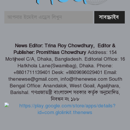
জাতিসংঘ অধিবেশনে যোগ দিতে সেপ্টেম্বরে
যুক্তরাষ্ট্র সফরে প্রধানমন্ত্রী
সিলেটে দুই যাত্রীবাহী বাসের মুখোমুখি
News Editor: Trina Roy Chowdhury, Editor &
সংঘর্ষে নিহত ৯
Publisher: Promithias Chowdhury
Address: 154
Motijheel C/A, Dhaka, Bangladesh. Editorial Office: 16
Hatkhola Lane(Swamibag), Dhaka. Phone:
বেনাপোলে ২টি ককটেল উদ্ধার
+8801711139401 Desk: +8809696029401 Email:
thenewse@gmail.com, info@thenewse.com South
Bengal Office: Anandalok, West Goail, Agailjhara,
Barishal. গণপ্রজাতন্ত্রী বাংলাদেশ সরকার কর্তৃক অনুমোদিত,
নিবন্ধন নং ১৮৮
থাইল্যান্ডের স্কুলে গুলিবর্ষণ: শিক্ষক নিহত,
আহত চার