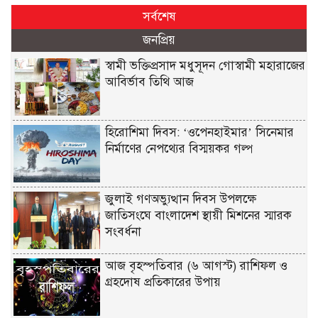
সর্বশেষ
জনপ্রিয়
স্বামী ভক্তিপ্রসাদ মধুসূদন গোস্বামী মহারাজের
আবির্ভাব তিথি আজ
হিরোশিমা দিবস: ‘ওপেনহাইমার’ সিনেমার
নির্মাণের নেপথ্যের বিস্ময়কর গল্প
জুলাই গণঅভ্যুত্থান দিবস উপলক্ষে
জাতিসংঘে বাংলাদেশ স্থায়ী মিশনের স্মারক
সংবর্ধনা
আজ বৃহস্পতিবার (৬ আগস্ট) রাশিফল ও
গ্রহদোষ প্রতিকারের উপায়