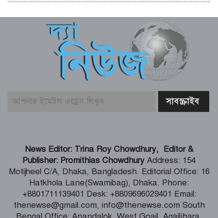
আজ ২০ শ্রাবণ বৃহস্পতিবার (৬ আগস্ট)
পঞ্জিকা ও ইতিহাসের এইদিনে
শেখ হাসিনার দিল্লিতে সংবাদ সম্মেলন নিয়ে
পররাষ্ট্র মন্ত্রণালয়ের কড়া প্রতিক্রিয়া
বুড়িগঙ্গায় তরল বর্জ্য নির্গমনস্থল থেকে নমুনা
সংগ্রহ
ভোলায় ৫ম শ্রেণির ছাত্রীকে সংঘবদ্ধ ধর্ষণ-
News Editor: Trina Roy Chowdhury, Editor &
ভিডিও ধারণ, তিন কিশোর গ্রেপ্তার
Publisher: Promithias Chowdhury
Address: 154
Motijheel C/A, Dhaka, Bangladesh. Editorial Office: 16
Hatkhola Lane(Swamibag), Dhaka. Phone:
টানা ৫ দিন অনশনের পর বিয়ে, তিন মাস পর
+8801711139401 Desk: +8809696029401 Email:
মিলল মোনিয়ার ঝুলন্ত লাশ
thenewse@gmail.com, info@thenewse.com South
Bengal Office: Anandalok, West Goail, Agailjhara,