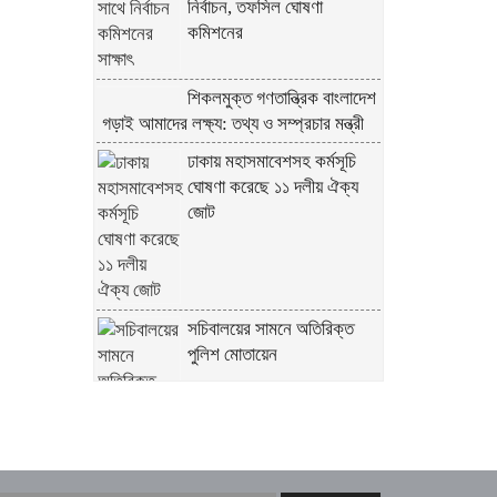
নির্বাচন, তফসিল ঘোষণা
কমিশনের
শিকলমুক্ত গণতান্ত্রিক বাংলাদেশ
গড়াই আমাদের লক্ষ্য: তথ্য ও সম্প্রচার মন্ত্রী
ঢাকায় মহাসমাবেশসহ কর্মসূচি
ঘোষণা করেছে ১১ দলীয় ঐক্য
জোট
সচিবালয়ের সামনে অতিরিক্ত
পুলিশ মোতায়েন
সূর্যের পৃষ্ঠে লুকিয়ে ছিল যে রহস্য