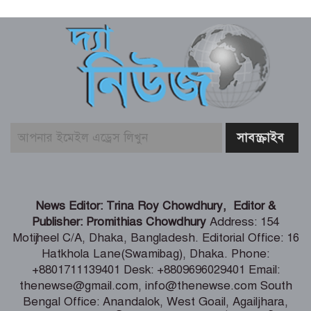
একটি দুর্ঘটনায় পেহেলির অকাল মৃত্যুতে মা-
বাবার ভবিষ্যৎ স্বপ্নের সমাধি
জুলাই আন্দোলনের ত্যাগকে চূড়ান্ত পর্যায়ে
নিয়ে যেতে হবে – তথ্যমন্ত্রী
পুলিশ কর্মকর্তাদের নিয়ে অপপ্রচার, কঠোর
ব্যবস্থা নেওয়ার হুঁশিয়ারি
শিগগিরই শুরু হবে তিস্তা মহাপরিকল্পনা
News Editor: Trina Roy Chowdhury, Editor &
বাস্তবায়নের কাজ – পানি সম্পদ মন্ত্রী
Publisher: Promithias Chowdhury
Address: 154
Motijheel C/A, Dhaka, Bangladesh. Editorial Office: 16
Hatkhola Lane(Swamibag), Dhaka. Phone:
সংবাদপত্র সমাজের দর্পণ – মৎস্য ও
+8801711139401 Desk: +8809696029401 Email:
প্রাণিসম্পদ প্রতিমন্ত্রী
thenewse@gmail.com, info@thenewse.com South
Bengal Office: Anandalok, West Goail, Agailjhara,