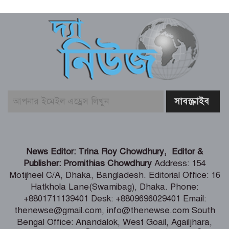
পরীক্ষাগার, কমবে মাদক মামলার জট –
স্বরাষ্ট্রমন্ত্রী
ফ্যাসিস্টের ভাষায় বলা হচ্ছে সরকারকে ৫
বছরও যেতে দেয়া হবে না – মির্জা ফখরুল
গণমাধ্যমের ওপর কোনো গোয়েন্দা চাপ
নেই; দাবি তথ্যমন্ত্রীর
বিএনপির নারী এমপিকে আইনি নোটিশ
News Editor: Trina Roy Chowdhury, Editor &
পাঠালেন আসিফ মাহমুদ
Publisher: Promithias Chowdhury
Address: 154
Motijheel C/A, Dhaka, Bangladesh. Editorial Office: 16
Hatkhola Lane(Swamibag), Dhaka. Phone:
আলোচিত কনটেন্ট ক্রিয়েটর রিপন মিয়া
+8801711139401 Desk: +8809696029401 Email:
গ্রেফতার
thenewse@gmail.com, info@thenewse.com South
Bengal Office: Anandalok, West Goail, Agailjhara,