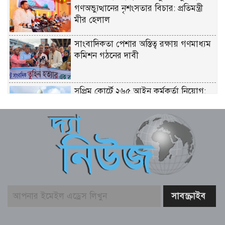
গণঅভ্যুত্থানের নৃশংসতার বিচার: প্রতিমন্ত্রী
মীর হেলাল
সাংবাদিকতা পেশার অস্তিত্ব রক্ষায় গণমাধ্যম
কমিশন গঠনের দাবী
সুপ্রিম কোর্টে ২৬৫ আইন কর্মকর্তা নিয়োগ:
সংখ্যালঘু না থাকায় প্রতিক্রিয়া
ইতালি যাওয়ার পথে লিবিয়ায় বন্দি যুবক,
দেড় বছর ধরে নেই খোঁজ!
ডেপুটি স্পিকারের নামে জাল ডিও পত্র তৈরি,
এসি ল্যান্ডের বিরুদ্ধে মামলা