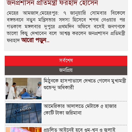
জনপ্রশাসন প্রতিমন্ত্রী ফরহাদ হোসেন
মেহের আমজাদ,মেহেরপুর: ৭ জানুয়ারি সোমবার বিকেলে
বঙ্গভবনে নতুন মন্ত্রিসভার সদস্য হিসেবে শপথ নেওয়ার পর
গতকাল মঙ্গলবার দুপুরে প্রথমদিন অফিসে বসেই জনগণকে
ভালো কিছু দেখাবেন বলে আশ্বস্ত করলেন জনপ্রশাসন প্রতিমন্ত্রী
আরো পড়ুন..
ফরহাদ
সর্বশেষ
জনপ্রিয়
মিঠুনকে হাসপাতালে দেখতে গেলেন মুখ্যমন্ত্রী
শুভেন্দু অধিকারী
আমেরিকার আদালতে মেটাকে ৫ হাজার
কোটি টাকা জরিমানা
প্রচলিত আইনেই হবে গুম-খুন ও জুলাই