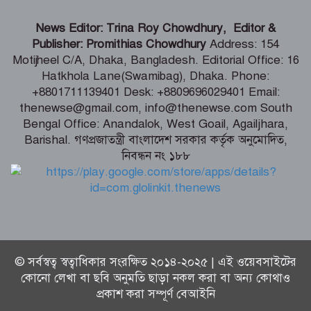
কক্সবাজারে হবে আঞ্চলিক রাসায়নিক
পরীক্ষাগার, কমবে মাদক মামলার জট –
News Editor: Trina Roy Chowdhury, Editor &
স্বরাষ্ট্রমন্ত্রী
Publisher: Promithias Chowdhury
Address: 154
Motijheel C/A, Dhaka, Bangladesh. Editorial Office: 16
ফ্যাসিস্টের ভাষায় বলা হচ্ছে সরকারকে ৫
Hatkhola Lane(Swamibag), Dhaka. Phone:
বছরও যেতে দেয়া হবে না – মির্জা ফখরুল
+8801711139401 Desk: +8809696029401 Email:
thenewse@gmail.com, info@thenewse.com South
Bengal Office: Anandalok, West Goail, Agailjhara,
Barishal. গণপ্রজাতন্ত্রী বাংলাদেশ সরকার কর্তৃক অনুমোদিত,
গণমাধ্যমের ওপর কোনো গোয়েন্দা চাপ
নিবন্ধন নং ১৮৮
নেই; দাবি তথ্যমন্ত্রীর
© সর্বস্বত্ব স্বত্বাধিকার সংরক্ষিত ২০১৪-২০২৫ | এই ওয়েবসাইটের
কোনো লেখা বা ছবি অনুমতি ছাড়া নকল করা বা অন্য কোথাও
প্রকাশ করা সম্পূর্ণ বেআইনি