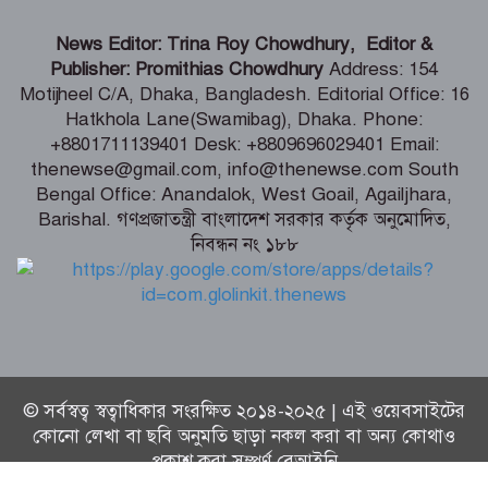
জামায়াত-এনসিপির মব সৃষ্টির সুযোগ নিতে
News Editor: Trina Roy Chowdhury, Editor &
পারে আওয়ামী লীগ – রাশেদ খাঁন
Publisher: Promithias Chowdhury
Address: 154
Motijheel C/A, Dhaka, Bangladesh. Editorial Office: 16
Hatkhola Lane(Swamibag), Dhaka. Phone:
দেশের পর্যটনকে খাতকে জনপ্রিয় করতে কাজ
+8801711139401 Desk: +8809696029401 Email:
করেছে সরকার – পর্যটনমন্ত্রী
thenewse@gmail.com, info@thenewse.com South
Bengal Office: Anandalok, West Goail, Agailjhara,
Barishal. গণপ্রজাতন্ত্রী বাংলাদেশ সরকার কর্তৃক অনুমোদিত,
নিবন্ধন নং ১৮৮
স্বস্তির বার্তা পেলেন থালাপতি বিজয়, মামলা
প্রত্যাহার স্ত্রীর
© সর্বস্বত্ব স্বত্বাধিকার সংরক্ষিত ২০১৪-২০২৫ | এই ওয়েবসাইটের
কোনো লেখা বা ছবি অনুমতি ছাড়া নকল করা বা অন্য কোথাও
প্রকাশ করা সম্পূর্ণ বেআইনি