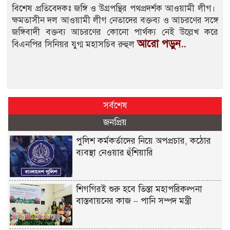
বিশেষ প্রতিবেদকঃ জঙ্গি ও উগ্রপন্থির পথপ্রদর্শক আওয়ামী লীগ।
ক্ষমতাসীন দল আওয়ামী লীগ নেতাদের বক্তব্য ও আচরণের সঙ্গে
জঙ্গিবাদী বক্তব্য আচরণের কোনো পার্থক্য নেই উল্লেখ করে
আরো পড়ুন..
বিএনপির সিনিয়র যুগ্ম মহাসচিব রুহুল
সর্বশেষ
জনপ্রিয়
পুলিশ কর্মকর্তাদের নিয়ে অপপ্রচার, কঠোর
ব্যবস্থা নেওয়ার হুঁশিয়ারি
শিগগিরই শুরু হবে তিস্তা মহাপরিকল্পনা
বাস্তবায়নের কাজ – পানি সম্পদ মন্ত্রী