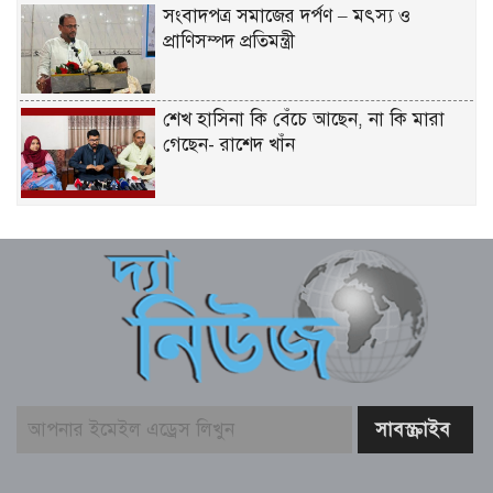
সংবাদপত্র সমাজের দর্পণ – মৎস্য ও
প্রাণিসম্পদ প্রতিমন্ত্রী
শেখ হাসিনা কি বেঁচে আছেন, না কি মারা
গেছেন- রাশেদ খাঁন
শেখ হাসিনা দেশে ফিরে আসুক, গণহত্যার
দায় নিয়ে কারাগারে যাক – আইনমন্ত্রী
বিএনপির উদ্যোগে সবুজ বেনাপোলের
প্রত্যয়ে পঞ্চম দিনের বৃক্ষরোপণ
কক্সবাজারের সমুদ্রসম্পদ, ব্লু ইকোনমি
সম্ভাবনাকে কাজে লাগাতে সরকার বিভিন্ন
পরিকল্পনা নিয়েছে – স্বরাষ্ট্রমন্ত্রী