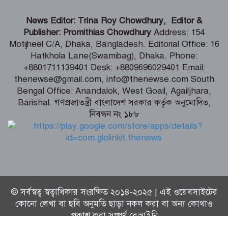
ভারতীয় হাইক‌মিশনা‌রের স‌ঙ্গে আইএবিডির
News Editor: Trina Roy Chowdhury, Editor &
প্রতি‌নি‌ধিদ‌লের সাক্ষাৎ
Publisher: Promithias Chowdhury
Address: 154
Motijheel C/A, Dhaka, Bangladesh. Editorial Office: 16
Hatkhola Lane(Swamibag), Dhaka. Phone:
গ্যাস-বিদ্যুৎ সংকটের জবাব চেয়ে
+8801711139401 Desk: +8809696029401 Email:
প্রধানমন্ত্রীর কাছে স্মারকলিপি ১১ দলের
thenewse@gmail.com, info@thenewse.com South
Bengal Office: Anandalok, West Goail, Agailjhara,
Barishal. গণপ্রজাতন্ত্রী বাংলাদেশ সরকার কর্তৃক অনুমোদিত,
নিবন্ধন নং ১৮৮
পররাষ্ট্রমন্ত্রীর কা‌ছে ইউএনডিপির আবাসিক
প্রতিনিধির পরিচয়পত্র পেশ
© সর্বস্বত্ব স্বত্বাধিকার সংরক্ষিত ২০১৪-২০২৫ | এই ওয়েবসাইটের
কোনো লেখা বা ছবি অনুমতি ছাড়া নকল করা বা অন্য কোথাও
প্রকাশ করা সম্পূর্ণ বেআইনি