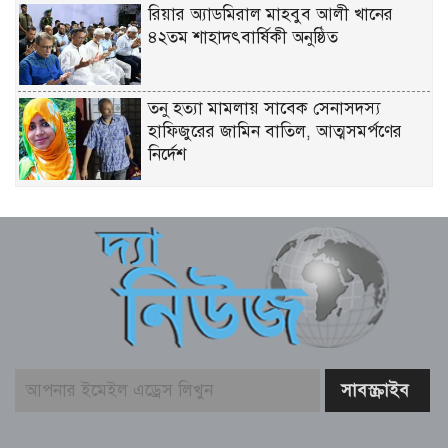
রিয়ার অ্যাডমিরাল মাহবুব আলী খানের
৪২তম শাহাদৎবার্ষিকী অনুষ্ঠিত
তনু হত্যা মামলায় সাবেক সেনাসদস্য
হাফিজুরের জামিন বাতিল, আত্মসমর্পণের
নির্দেশ
লিবিয়ায় মাফিয়ার নির্যাতনে মাদারীপুরের
যুবকের মৃত্যু
পাইকগাছায় ছাত্র ও দরিদ্র মানুষের মাঝে
সাইকেল, সেলাই মেশিন ও ভ্যান বিতরণ
মার্কিন প্রশান্ত মহাসাগরীয় নৌবহর
কমান্ডারের বাংলাদেশ সফর শেষ