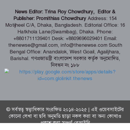
গণমাধ্যমের ওপর নিয়ন্ত্রণ নয়, প্রয়োজন
News Editor: Trina Roy Chowdhury, Editor &
নিয়মতান্ত্রিক কাঠামো: তথ্য ও সম্প্রচারমন্ত্রী
Publisher: Promithias Chowdhury
Address: 154
Motijheel C/A, Dhaka, Bangladesh. Editorial Office: 16
Hatkhola Lane(Swamibag), Dhaka. Phone:
টেকসই গণতন্ত্র প্রতিষ্ঠায় স্বাধীন ও শক্তিশালী
+8801711139401 Desk: +8809696029401 Email:
গণমাধ্যমের বিকল্প নেই -মির্জা ফখরুল
thenewse@gmail.com, info@thenewse.com South
Bengal Office: Anandalok, West Goail, Agailjhara,
Barishal. গণপ্রজাতন্ত্রী বাংলাদেশ সরকার কর্তৃক অনুমোদিত,
নিবন্ধন নং ১৮৮
জুলাই তথ্যচিত্র থেকে আবু সাঈদের ছবি-
ভিডিও যে কারণে বাদ দেওয়া হয়েছিল
© সর্বস্বত্ব স্বত্বাধিকার সংরক্ষিত ২০১৪-২০২৫ | এই ওয়েবসাইটের
কোনো লেখা বা ছবি অনুমতি ছাড়া নকল করা বা অন্য কোথাও
প্রকাশ করা সম্পূর্ণ বেআইনি