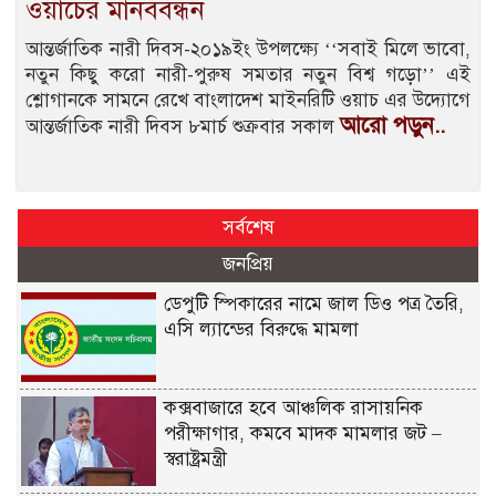
ওয়াচের মানববন্ধন
আন্তর্জাতিক নারী দিবস-২০১৯ইং উপলক্ষ্যে ‘‘সবাই মিলে ভাবো,
নতুন কিছু করো নারী-পুরুষ সমতার নতুন বিশ্ব গড়ো’’ এই
শ্লোগানকে সামনে রেখে বাংলাদেশ মাইনরিটি ওয়াচ এর উদ্যোগে
আরো পড়ুন..
আন্তর্জাতিক নারী দিবস ৮মার্চ শুক্রবার সকাল
সর্বশেষ
জনপ্রিয়
ডেপুটি স্পিকারের নামে জাল ডিও পত্র তৈরি,
এসি ল্যান্ডের বিরুদ্ধে মামলা
কক্সবাজারে হবে আঞ্চলিক রাসায়নিক
পরীক্ষাগার, কমবে মাদক মামলার জট –
স্বরাষ্ট্রমন্ত্রী