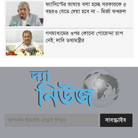
ফ্যাসিস্টের ভাষায় বলা হচ্ছে সরকারকে ৫
বছরও যেতে দেয়া হবে না – মির্জা ফখরুল
গণমাধ্যমের ওপর কোনো গোয়েন্দা চাপ
নেই; দাবি তথ্যমন্ত্রীর
বিএনপির নারী এমপিকে আইনি নোটিশ
পাঠালেন আসিফ মাহমুদ
আলোচিত কনটেন্ট ক্রিয়েটর রিপন মিয়া
গ্রেফতার
বিনামূল্যে চ্যাটজিপিটি ব্যবহারকারীদের জন্য
বড় সুখবর