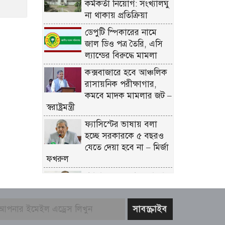
কর্মকর্তা নিয়োগ: সংখ্যালঘু
না থাকায় প্রতিক্রিয়া
ডেপুটি স্পিকারের নামে
জাল ডিও পত্র তৈরি, এসি
ল্যান্ডের বিরুদ্ধে মামলা
কক্সবাজারে হবে আঞ্চলিক
রাসায়নিক পরীক্ষাগার,
কমবে মাদক মামলার জট –
স্বরাষ্ট্রমন্ত্রী
ফ্যাসিস্টের ভাষায় বলা
হচ্ছে সরকারকে ৫ বছরও
যেতে দেয়া হবে না – মির্জা
ফখরুল
গণমাধ্যমের ওপর কোনো
গোয়েন্দা চাপ নেই; দাবি
তথ্যমন্ত্রীর
বিএনপির নারী এমপিকে