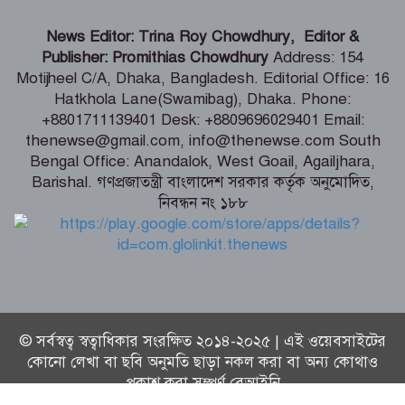
গণঅভ্যুত্থানের সঙ্গে প্রথম বেইমানি করেছেন
News Editor: Trina Roy Chowdhury, Editor &
জামায়াত আমির – রাশেদ খান
Publisher: Promithias Chowdhury
Address: 154
Motijheel C/A, Dhaka, Bangladesh. Editorial Office: 16
Hatkhola Lane(Swamibag), Dhaka. Phone:
সাড়ে ৬ বছরে মোটরসাইকেল দুর্ঘটনায় নিহত
+8801711139401 Desk: +8809696029401 Email:
১৫ হাজার ৭১২ জন
thenewse@gmail.com, info@thenewse.com South
Bengal Office: Anandalok, West Goail, Agailjhara,
Barishal. গণপ্রজাতন্ত্রী বাংলাদেশ সরকার কর্তৃক অনুমোদিত,
নিবন্ধন নং ১৮৮
বেনাপোল পৌরসভায় যুবদল নেতা ইমদাদুল
হক ইমদাদের গণসংযোগ ও মতবিনিময়
© সর্বস্বত্ব স্বত্বাধিকার সংরক্ষিত ২০১৪-২০২৫ | এই ওয়েবসাইটের
কোনো লেখা বা ছবি অনুমতি ছাড়া নকল করা বা অন্য কোথাও
প্রকাশ করা সম্পূর্ণ বেআইনি