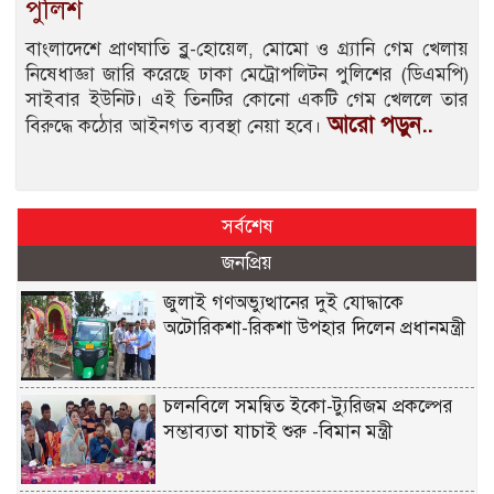
পুলিশ
বাংলাদেশে প্রাণঘাতি ব্লু-হোয়েল, মোমো ও গ্র্যানি গেম খেলায়
নিষেধাজ্ঞা জারি করেছে ঢাকা মেট্রোপলিটন পুলিশের (ডিএমপি)
সাইবার ইউনিট। এই তিনটির কোনো একটি গেম খেললে তার
আরো পড়ুন..
বিরুদ্ধে কঠোর আইনগত ব্যবস্থা নেয়া হবে।
সর্বশেষ
জনপ্রিয়
জুলাই গণঅভ্যুত্থানের দুই যোদ্ধাকে
অটোরিকশা-রিকশা উপহার দিলেন প্রধানমন্ত্রী
চলনবিলে সমন্বিত ইকো-ট্যুরিজম প্রকল্পের
সম্ভাব্যতা যাচাই শুরু -বিমান মন্ত্রী