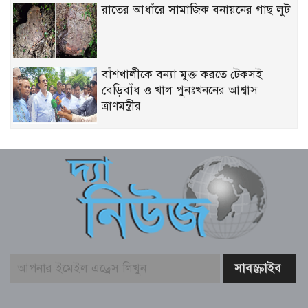
রাতের আধাঁরে সামাজিক বনায়নের গাছ লুট
বাঁশখালীকে বন্যা মুক্ত করতে টেকসই
বেড়িবাঁধ ও খাল পুনঃখননের আশ্বাস
ত্রাণমন্ত্রীর
চিকিৎসকদের পেশাদারিত্বে রাজনীতি যেন
প্রভাব না ফেলে: প্রধানমন্ত্রী
ফের গ্রেফতার তনু হত্যায় সাবেক সেনাসদস্য
হাফিজুর রহমান
বাজার সিন্ডিকেট ও মজুতদারি করলেই
কঠোর ব্যবস্থা – আইনমন্ত্রী