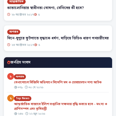
আন্তর্জাতিক
কাতালোনিয়ার স্বাধীনতা ঘোষণা, মেসিদের কী হবে?
২৮ অক্টোবর ২০১৭
৫
অপরাধ
দিনে-দুপুরে ফুটপাতে বৃদ্ধাকে ধর্ষণ, দাড়িয়ে ভিডিও ধারণ পথচারীদের
২৪ অক্টোবর ২০১৭
৫
জনপ্রিয় সংবাদ
১
অপরাধ
বেনাপোলে বিজিবি অভিযানে বিদেশি মদ ও চোরাচালান পণ্য আটক
৩৭৯ ·
৩০ মে ২০২৬
২
Top News
আন্তর্জাতিক বাজারে ইলিশ রপ্তানির সক্ষমতা বৃদ্ধি করতে হবে – মৎস্য ও
প্রাণিসম্পদ এবং কৃষিমন্ত্রী
২৪৬ ·
২২ জুন ২০২৬