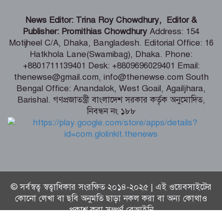
শিগগিরই শুরু হবে তিস্তা মহাপরিকল্পনা
News Editor: Trina Roy Chowdhury, Editor &
বাস্তবায়নের কাজ – পানি সম্পদ মন্ত্রী
Publisher: Promithias Chowdhury
Address: 154
Motijheel C/A, Dhaka, Bangladesh. Editorial Office: 16
Hatkhola Lane(Swamibag), Dhaka. Phone:
সংবাদপত্র সমাজের দর্পণ – মৎস্য ও
+8801711139401 Desk: +8809696029401 Email:
প্রাণিসম্পদ প্রতিমন্ত্রী
thenewse@gmail.com, info@thenewse.com South
Bengal Office: Anandalok, West Goail, Agailjhara,
Barishal. গণপ্রজাতন্ত্রী বাংলাদেশ সরকার কর্তৃক অনুমোদিত,
নিবন্ধন নং ১৮৮
শেখ হাসিনা কি বেঁচে আছেন, না কি মারা
গেছেন- রাশেদ খাঁন
© সর্বস্বত্ব স্বত্বাধিকার সংরক্ষিত ২০১৪-২০২৫ | এই ওয়েবসাইটের
কোনো লেখা বা ছবি অনুমতি ছাড়া নকল করা বা অন্য কোথাও
প্রকাশ করা সম্পূর্ণ বেআইনি