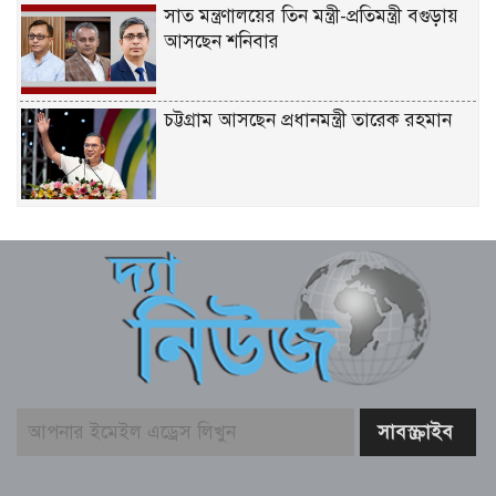
সাত মন্ত্রণালয়ের তিন মন্ত্রী-প্রতিমন্ত্রী বগুড়ায়
আসছেন শনিবার
চট্টগ্রাম আসছেন প্রধানমন্ত্রী তারেক রহমান
একটি দুর্ঘটনায় পেহেলির অকাল মৃত্যুতে মা-
বাবার ভবিষ্যৎ স্বপ্নের সমাধি
জুলাই আন্দোলনের ত্যাগকে চূড়ান্ত পর্যায়ে
নিয়ে যেতে হবে – তথ্যমন্ত্রী
পুলিশ কর্মকর্তাদের নিয়ে অপপ্রচার, কঠোর
ব্যবস্থা নেওয়ার হুঁশিয়ারি