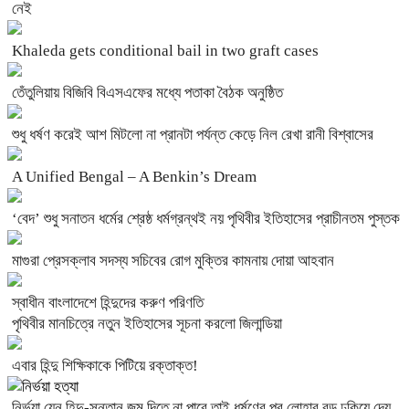
নেই
Khaleda gets conditional bail in two graft cases
তেঁতুলিয়ায় বিজিবি বিএসএফের মধ্যে পতাকা বৈঠক অনুষ্ঠিত
শুধু ধর্ষণ করেই আশ মিটলো না প্রানটা পর্যন্ত কেড়ে নিল রেখা রানী বিশ্বাসের
A Unified Bengal – A Benkin’s Dream
‘বেদ’ শুধু সনাতন ধর্মের শ্রেষ্ঠ ধর্মগ্রন্থই নয় পৃথিবীর ইতিহাসের প্রাচীনতম পুস্তক
মাগুরা প্রেসক্লাব সদস্য সচিবের রোগ মুক্তির কামনায় দোয়া আহবান
স্বাধীন বাংলাদেশে হিন্দুদের করুণ পরিণতি
পৃথিবীর মানচিত্রে নতুন ইতিহাসের সূচনা করলো জিলান্ডিয়া
এবার হিন্দু শিক্ষিকাকে পিটিয়ে রক্তাক্ত!
নির্ভয়া যেন হিন্দু-সন্তান জন্ম দিতে না পারে তাই ধর্ষণের পর লোহার রড ঢুকিয়ে দেয়