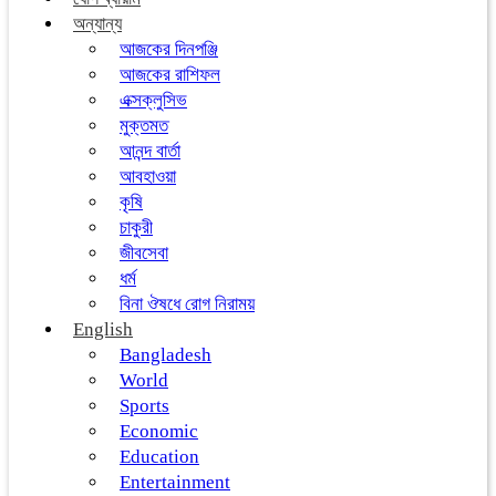
অন্যান্য
আজকের দিনপঞ্জি
আজকের রাশিফল
এক্সক্লুসিভ
মুক্তমত
আনন্দ বার্তা
আবহাওয়া
কৃষি
চাকুরী
জীবসেবা
ধর্ম
বিনা ঔষধে রোগ নিরাময়
English
Bangladesh
World
Sports
Economic
Education
Entertainment