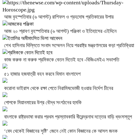
আজ বৃহস্পতিবার (৬ আগস্ট) রাশিফল ও গ্রহদোষ প্রতিকারের উপায়
আজ ২০ শ্রাবণ বৃহস্পতিবার (৬ আগস্ট) পঞ্জিকা ও ইতিহাসের এইদিনে
শেখ হাসিনার দিল্লিতে সংবাদ সম্মেলন নিয়ে পররাষ্ট্র মন্ত্রণালয়ের কড়া প্রতিক্রিয়া
কাজ করুক না করুক শ্রমিককে বেতন দিতেই হবে -বিজিএমইএ সভাপতি
৫১ হাজার হজযাত্রী বহন করবে বিমান বাংলাদেশ
করোনা ভাইরাস থেকে রক্ষা পেতে নিরামিষভোজী হওয়ার নির্দেশ চীনের
পোপকে মিয়ানমারের উগ্র বৌদ্ধ সংগঠনের হুমকি
বাংলাকে রাষ্ট্রভাষা করার প্রথম প্রস্তাবকারি ধীরেন্দ্রনাথ দত্তের বাড়ি ধ্বংসস্তূপ
‘বেদ থেকেই বিজ্ঞানের সৃষ্টি’ জেনে নেই কোন বিজ্ঞানের কে আসল জনক