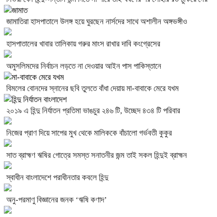
জামাতিরা হাসপাতালে উলঙ্গ হয়ে ঘুরছেন নার্সদের সাথে অশালীন অঙ্গভঙ্গীও
হাসপাতালের খাবার তালিকায় গরুর মাংস রাখার দাবি কংগ্রেসের
অমুসলিমদের নির্বাচন লড়তে না দেওয়ার আইন পাস পাকিস্তানে
বিমলের বোনদের স্নানের ছবি তুলতে বাঁধা দেয়ায় মা-বাবাকে মেরে যখম
২০১৯ এ হিন্দু নির্যাতন প্রতিমা ভাঙচুর ২৪৬ টি, উচ্ছেদ ৪৩৪ টি পরিবার
নিজের প্রাণ দিয়ে সাপের মুখ থেকে মালিককে বাঁচালো গর্ভবতী কুকুর
সাত ব্রাহ্মণ ঋষির গোত্রে সমস্ত সনাতনীর জন্ম তাই সকল হিন্দুই ব্রাহ্মন
স্বাধীন বাংলাদেশে পরাধীনতার কবলে হিন্দু
অনু-পরমাণু বিজ্ঞানের জনক ‘ঋষি কণাদ’