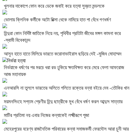
খুলনার দাকোপে ফোন করে ডেকে জবাই করে হত্যা সুব্রত মন্ডলকে
ভোলায় ক্লিনিক কর্মীকে অটো রিক্সা থেকে নামিয়ে হাত পা বেঁধে গণধর্ষণ
হিন্দুরা কোন নির্দিষ্ট জাতিকে নিয়ে নয়, পৃথিবীর প্রতিটা জীবের মঙ্গল কামনা করে
-স্বামী বিবেকানন্দ
আসুন হাতে হাতে মিলিয়ে ভারতে করোনাভাইরাস ছড়িয়ে দেই -মুজিব মোহাম্মদ
নির্ভয়াকে ধর্ষণের পর মরচে ধরা রড ঢুকিয়ে ক্ষতবিক্ষত করে মেরে ফেলা আফরোজ
আজ মহানায়ক
এনআরসি না তুললে ভারতের অলিতে গলিতে রক্তের বন্যা বইয়ে দেব -তৌকির খান
ময়মনসিংহে সপ্তম শ্রেণীর হিন্দু ছাত্রীকে মুখ বেঁধে ধর্ষণ করল আব্দুস সাত্তার
মাটির প্রতিমা নয় এবার নিজের কন্যাকেই লক্ষ্মীরূপে পূজা
মেহেরপুরের বরেণ্য রাজনৈতিক পরিবারের কন্যা সমাজকর্মী ফেরদৌস আরা চুনী আর