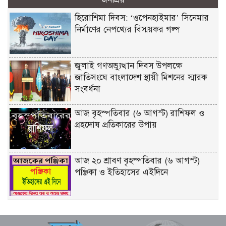
হিরোশিমা দিবস: ‘ওপেনহাইমার’ সিনেমার
নির্মাণের নেপথ্যের বিস্ময়কর গল্প
জুলাই গণঅভ্যুত্থান দিবস উপলক্ষে
জাতিসংঘে বাংলাদেশ স্থায়ী মিশনের স্মারক
সংবর্ধনা
আজ বৃহস্পতিবার (৬ আগস্ট) রাশিফল ও
গ্রহদোষ প্রতিকারের উপায়
আজ ২০ শ্রাবণ বৃহস্পতিবার (৬ আগস্ট)
পঞ্জিকা ও ইতিহাসের এইদিনে
শেখ হাসিনার দিল্লিতে সংবাদ সম্মেলন নিয়ে
পররাষ্ট্র মন্ত্রণালয়ের কড়া প্রতিক্রিয়া