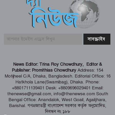
বুড়িগঙ্গায় তরল বর্জ্য নির্গমনস্থল থেকে নমুনা
সংগ্রহ
ভোলায় ৫ম শ্রেণির ছাত্রীকে সংঘবদ্ধ ধর্ষণ-
ভিডিও ধারণ, তিন কিশোর গ্রেপ্তার
টানা ৫ দিন অনশনের পর বিয়ে, তিন মাস পর
News Editor: Trina Roy Chowdhury, Editor &
মিলল মোনিয়ার ঝুলন্ত লাশ
Publisher: Promithias Chowdhury
Address: 154
Motijheel C/A, Dhaka, Bangladesh. Editorial Office: 16
Hatkhola Lane(Swamibag), Dhaka. Phone:
শ্যামনগরে ৫ আগস্ট জুলাই গণঅভ্যুত্থান
+8801711139401 Desk: +8809696029401 Email:
দিবস উপলক্ষে সমাবেশ ও গণমিছিল
thenewse@gmail.com, info@thenewse.com South
Bengal Office: Anandalok, West Goail, Agailjhara,
Barishal. গণপ্রজাতন্ত্রী বাংলাদেশ সরকার কর্তৃক অনুমোদিত,
নিবন্ধন নং ১৮৮
জাল দলিলের অভিযোগ-কোটালীপাড়ায় দুই