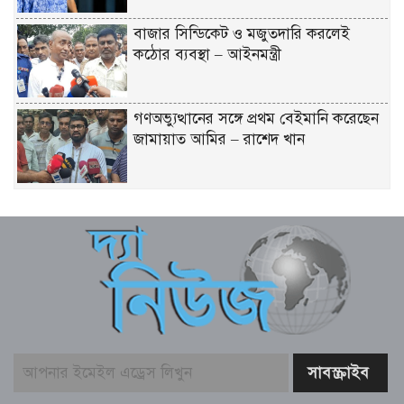
বাজার সিন্ডিকেট ও মজুতদারি করলেই
কঠোর ব্যবস্থা – আইনমন্ত্রী
গণঅভ্যুত্থানের সঙ্গে প্রথম বেইমানি করেছেন
জামায়াত আমির – রাশেদ খান
সাড়ে ৬ বছরে মোটরসাইকেল দুর্ঘটনায় নিহত
১৫ হাজার ৭১২ জন
বেনাপোল পৌরসভায় যুবদল নেতা ইমদাদুল
হক ইমদাদের গণসংযোগ ও মতবিনিময়
নাটোরের ঐতিহ্যকে সারা বিশ্বে তুলে ধরতে
চাই – বেসামরিক বিমান পরিবহন ও পর্যটন