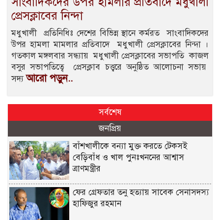
সাংবাদিকদের উপর হামলার প্রতিবাদে মধুখালী
প্রেসক্লাবের নিন্দা
মধুখালী প্রতিনিধিঃ দেশের বিভিন্ন স্থানে কর্মরত সাংবাদিকদের
উপর হামলা মামলার প্রতিবাদে মধুখালী প্রেসক্লাবের নিন্দা ।
গতকাল মঙ্গলবার সন্ধ্যায় মধুখালী প্রেসক্লাবের সভাপতি কাজল
বসুর সভাপতিত্বে প্রেসক্লাব চত্ত্বরে অনুষ্ঠিত আলোচনা সভায়
আরো পড়ুন..
সদ্য
সর্বশেষ
জনপ্রিয়
বাঁশখালীকে বন্যা মুক্ত করতে টেকসই
বেড়িবাঁধ ও খাল পুনঃখননের আশ্বাস
ত্রাণমন্ত্রীর
ফের গ্রেফতার তনু হত্যায় সাবেক সেনাসদস্য
হাফিজুর রহমান