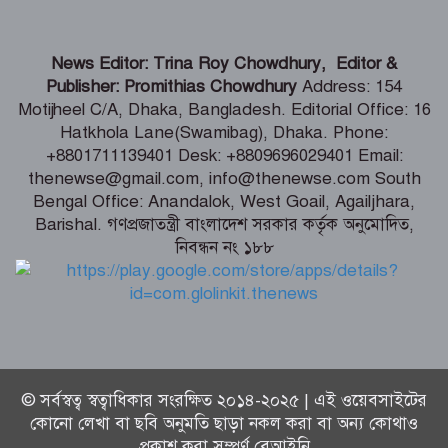
মন্ত্রী
আঞ্চলিক যুদ্ধের মধ্যে সৌদি আরব, তুরস্ক ও
News Editor: Trina Roy Chowdhury, Editor &
পাকিস্তানের প্রতিরক্ষা চুক্তি সই
Publisher: Promithias Chowdhury
Address: 154
Motijheel C/A, Dhaka, Bangladesh. Editorial Office: 16
Hatkhola Lane(Swamibag), Dhaka. Phone:
সিরাজগঞ্জে ওভারপাসে উঠতে গিয়ে দুর্ঘটনা,
+8801711139401 Desk: +8809696029401 Email:
বাসচালকসহ নিহত ২
thenewse@gmail.com, info@thenewse.com South
Bengal Office: Anandalok, West Goail, Agailjhara,
Barishal. গণপ্রজাতন্ত্রী বাংলাদেশ সরকার কর্তৃক অনুমোদিত,
নিবন্ধন নং ১৮৮
যুদ্ধবিরতির ৩০০ দিনে গাজায় ৩০০ শিশু
নিহত
© সর্বস্বত্ব স্বত্বাধিকার সংরক্ষিত ২০১৪-২০২৫ | এই ওয়েবসাইটের
কোনো লেখা বা ছবি অনুমতি ছাড়া নকল করা বা অন্য কোথাও
প্রকাশ করা সম্পূর্ণ বেআইনি