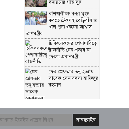
বনায়নের গাছ লুট
বাঁশখালীকে বন্যা মুক্ত
করতে টেকসই বেড়িবাঁধ ও
খাল পুনঃখননের আশ্বাস
ত্রাণমন্ত্রীর
চিকিৎসকদের পেশাদারিত্বে
রাজনীতি যেন প্রভাব না
ফেলে: প্রধানমন্ত্রী
ফের গ্রেফতার তনু হত্যায়
সাবেক সেনাসদস্য হাফিজুর
রহমান
বাজার সিন্ডিকেট ও
মজুতদারি করলেই কঠোর