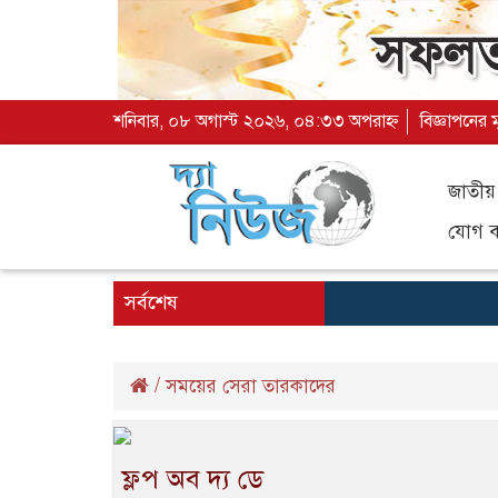
শনিবার, ০৮ অগাস্ট ২০২৬, ০৪:৩৩ অপরাহ্ন
বিজ্ঞাপনের 
জাতীয়
যোগ ব্
সর্বশেষ
/
সময়ের সেরা তারকাদের
ফ্লপ অব দ্য ডে