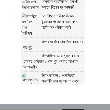
যোদ্ধাকে অটোরিকশা-রিকশা
উপহার দিলেন প্রধানমন্ত্রী
চলনবিলে সমন্বিত ইকো-
ট্যুরিজম প্রকল্পের সম্ভাব্যতা
যাচাই শুরু -বিমান মন্ত্রী
রাতের আধাঁরে সামাজিক বনায়নের
গাছ লুট
বাঁশখালীকে বন্যা মুক্ত করতে
টেকসই বেড়িবাঁধ ও খাল পুনঃখননের আশ্বাস
ত্রাণমন্ত্রীর
চিকিৎসকদের পেশাদারিত্বে
রাজনীতি যেন প্রভাব না ফেলে:
প্রধানমন্ত্রী
ফের গ্রেফতার তনু হত্যায় সাবেক
সেনাসদস্য হাফিজুর রহমান