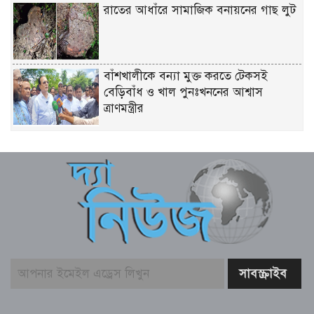
রাতের আধাঁরে সামাজিক বনায়নের গাছ লুট
বাঁশখালীকে বন্যা মুক্ত করতে টেকসই
বেড়িবাঁধ ও খাল পুনঃখননের আশ্বাস
ত্রাণমন্ত্রীর
চিকিৎসকদের পেশাদারিত্বে রাজনীতি যেন
প্রভাব না ফেলে: প্রধানমন্ত্রী
ফের গ্রেফতার তনু হত্যায় সাবেক সেনাসদস্য
হাফিজুর রহমান
বাজার সিন্ডিকেট ও মজুতদারি করলেই
কঠোর ব্যবস্থা – আইনমন্ত্রী