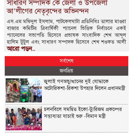
সাধারণ সম্পাদক কে জেলা ও উপজেলা
আ’লীগের নেতৃবৃন্দের অভিনন্দন
এস.এম মফিদুল ইসলাম, পাটকেলঘাটা প্রতিনিধিঃ তালার মাগুরা
বাজার কমিটির ত্রিবার্ষিকী প্যানেল ভিত্তিক নির্বাচনে একই
প্যানেলের সভাপতি হিসেবে প্রভাষক সাংবাদিক শেখ আব্দূল
হালিম টুটুল এবং সাধারণ সম্পাদক হিসেবে শেখ শওকত আলী
আরো পড়ুন..
সর্বশেষ
জনপ্রিয়
জুলাই গণঅভ্যুত্থানের দুই যোদ্ধাকে
অটোরিকশা-রিকশা উপহার দিলেন প্রধানমন্ত্রী
চলনবিলে সমন্বিত ইকো-ট্যুরিজম প্রকল্পের
সম্ভাব্যতা যাচাই শুরু -বিমান মন্ত্রী