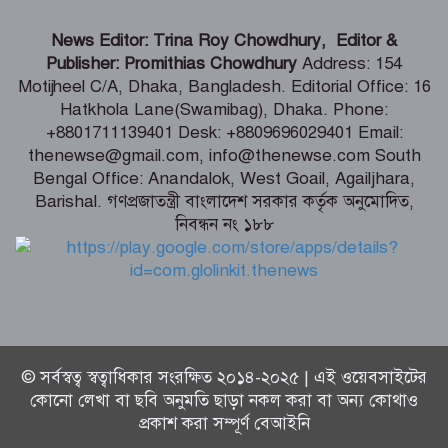
গণঅভ্যুত্থানের সঙ্গে প্রথম বেইমানি করেছেন
News Editor: Trina Roy Chowdhury, Editor &
জামায়াত আমির – রাশেদ খান
Publisher: Promithias Chowdhury
Address: 154
Motijheel C/A, Dhaka, Bangladesh. Editorial Office: 16
Hatkhola Lane(Swamibag), Dhaka. Phone:
সাড়ে ৬ বছরে মোটরসাইকেল দুর্ঘটনায় নিহত
+8801711139401 Desk: +8809696029401 Email:
১৫ হাজার ৭১২ জন
thenewse@gmail.com, info@thenewse.com South
Bengal Office: Anandalok, West Goail, Agailjhara,
Barishal. গণপ্রজাতন্ত্রী বাংলাদেশ সরকার কর্তৃক অনুমোদিত,
নিবন্ধন নং ১৮৮
বেনাপোল পৌরসভায় যুবদল নেতা ইমদাদুল
হক ইমদাদের গণসংযোগ ও মতবিনিময়
© সর্বস্বত্ব স্বত্বাধিকার সংরক্ষিত ২০১৪-২০২৫ | এই ওয়েবসাইটের
কোনো লেখা বা ছবি অনুমতি ছাড়া নকল করা বা অন্য কোথাও
প্রকাশ করা সম্পূর্ণ বেআইনি