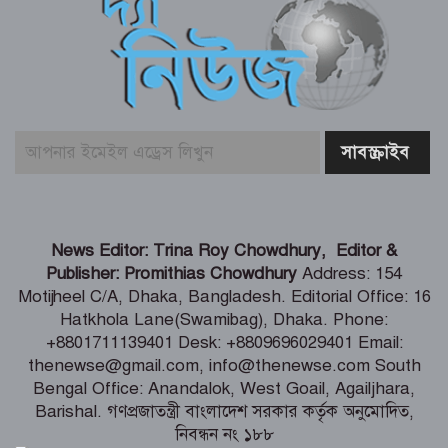
রিয়াদে নিহতদের দেশে ফেরানোসহ প্রাপ্য
ক্ষতিপূরনে সহায়তার আশ্বাস
‘টক্সিক’-এর ট্রেলারে ‘অ্যানিমেল’ ছবির
রণবীর কাপুরের মিল দেখছে নেটিজেনরা
আজ ১০ আগস্ট (২৪ শ্রাবণ) সোমবারে
রাশিফল ও গ্রহদোষ প্রতিকারের উপায়
News Editor: Trina Roy Chowdhury, Editor &
Publisher: Promithias Chowdhury
Address: 154
Motijheel C/A, Dhaka, Bangladesh. Editorial Office: 16
আজ সোমবার (১০ আগস্ট) পঞ্জিকা ও
Hatkhola Lane(Swamibag), Dhaka. Phone:
ইতিহাসের এইদিনে
+8801711139401 Desk: +8809696029401 Email:
thenewse@gmail.com, info@thenewse.com South
Bengal Office: Anandalok, West Goail, Agailjhara,
Barishal. গণপ্রজাতন্ত্রী বাংলাদেশ সরকার কর্তৃক অনুমোদিত,
সৌদি আরবে সোফা কারখানায় ভয়াবহ
নিবন্ধন নং ১৮৮
আগুন, নিহত ১৬ বাংলাদেশি