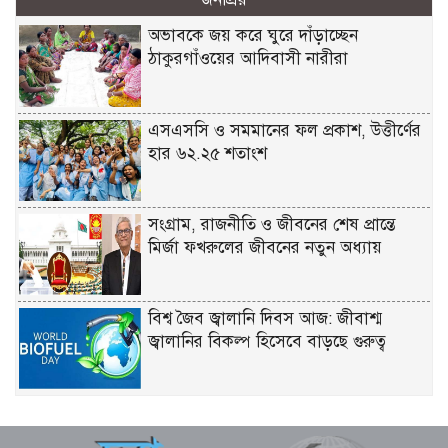
অভাবকে জয় করে ঘুরে দাঁড়াচ্ছেন
ঠাকুরগাঁওয়ের আদিবাসী নারীরা
এসএসসি ও সমমানের ফল প্রকাশ, উত্তীর্ণের
হার ৬২.২৫ শতাংশ
সংগ্রাম, রাজনীতি ও জীবনের শেষ প্রান্তে
মির্জা ফখরুলের জীবনের নতুন অধ্যায়
বিশ্ব জৈব জ্বালানি দিবস আজ: জীবাশ্ম
জ্বালানির বিকল্প হিসেবে বাড়ছে গুরুত্ব
৩০ বছর পর গোবিন্দর কষ্টের কথা প্রকাশ