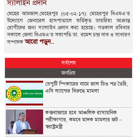
স্যালাইন প্রদান
মেহের আমজাদ,মেহেরপুর (০৫-০২-১৭): মেহেরপুর বিএমএ’র
উদ্যোগে জেনারেল হাসপাতালে ভর্তিকৃত ডায়রিয়া আক্রান্ত
রোগীদের জন্য স্যালাইন প্রদান করা হয়েছে। গতকাল রবিবার
সকালে জেলা বিএমএ’র সভাপতি ডা. রমেশ চন্দ্র নাথ ও সাধারণ
আরো পড়ুন..
সম্পাদক
সর্বশেষ
জনপ্রিয়
ডেপুটি স্পিকারের নামে জাল ডিও পত্র তৈরি,
এসি ল্যান্ডের বিরুদ্ধে মামলা
কক্সবাজারে হবে আঞ্চলিক রাসায়নিক
পরীক্ষাগার, কমবে মাদক মামলার জট –
স্বরাষ্ট্রমন্ত্রী