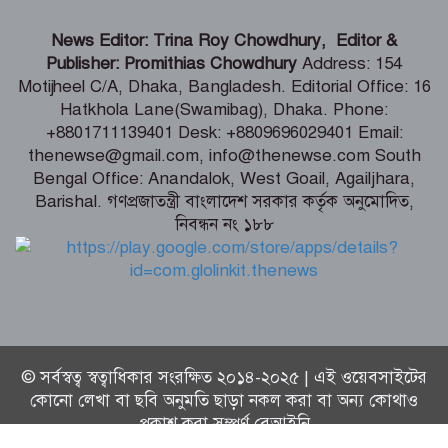
গণমাধ্যমের ওপর নিয়ন্ত্রণ নয়, প্রয়োজন
News Editor: Trina Roy Chowdhury, Editor &
নিয়মতান্ত্রিক কাঠামো: তথ্য ও সম্প্রচারমন্ত্রী
Publisher: Promithias Chowdhury
Address: 154
Motijheel C/A, Dhaka, Bangladesh. Editorial Office: 16
Hatkhola Lane(Swamibag), Dhaka. Phone:
টেকসই গণতন্ত্র প্রতিষ্ঠায় স্বাধীন ও শক্তিশালী
+8801711139401 Desk: +8809696029401 Email:
গণমাধ্যমের বিকল্প নেই -মির্জা ফখরুল
thenewse@gmail.com, info@thenewse.com South
Bengal Office: Anandalok, West Goail, Agailjhara,
Barishal. গণপ্রজাতন্ত্রী বাংলাদেশ সরকার কর্তৃক অনুমোদিত,
নিবন্ধন নং ১৮৮
জুলাই তথ্যচিত্র থেকে আবু সাঈদের ছবি-
ভিডিও যে কারণে বাদ দেওয়া হয়েছিল
© সর্বস্বত্ব স্বত্বাধিকার সংরক্ষিত ২০১৪-২০২৫ | এই ওয়েবসাইটের
কোনো লেখা বা ছবি অনুমতি ছাড়া নকল করা বা অন্য কোথাও
প্রকাশ করা সম্পূর্ণ বেআইনি