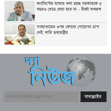
ফ্যাসিস্টের ভাষায় বলা হচ্ছে সরকারকে ৫
বছরও যেতে দেয়া হবে না – মির্জা ফখরুল
গণমাধ্যমের ওপর কোনো গোয়েন্দা চাপ
নেই; দাবি তথ্যমন্ত্রীর
বিএনপির নারী এমপিকে আইনি নোটিশ
পাঠালেন আসিফ মাহমুদ
আলোচিত কনটেন্ট ক্রিয়েটর রিপন মিয়া
গ্রেফতার
বিনামূল্যে চ্যাটজিপিটি ব্যবহারকারীদের জন্য
বড় সুখবর