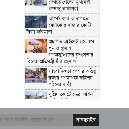
দেখতে গেলেন মুখ্যমন্ত্রী
শুভেন্দু অধিকারী
আমেরিকার আদালতে
মেটাকে ৫ হাজার কোটি
টাকা জরিমানা
প্রচলিত আইনেই হবে গুম-
খুন ও জুলাই
গণঅভ্যুত্থানের নৃশংসতার
বিচার: প্রতিমন্ত্রী মীর হেলাল
সাংবাদিকতা পেশার অস্তিত্ব
রক্ষায় গণমাধ্যম কমিশন
গঠনের দাবী
সুপ্রিম কোর্টে ২৬৫ আইন
কর্মকর্তা নিয়োগ: সংখ্যালঘু
না থাকায় প্রতিক্রিয়া
ইতালি যাওয়ার পথে
লিবিয়ায় বন্দি যুবক, দেড়