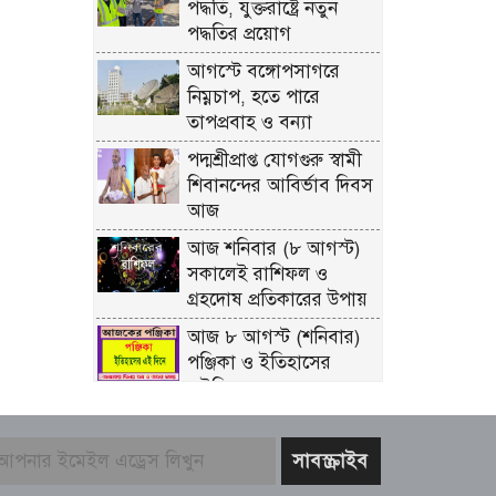
পদ্ধতি, যুক্তরাষ্ট্রে নতুন
পদ্ধতির প্রয়োগ
আগস্টে বঙ্গোপসাগরে
নিম্নচাপ, হতে পারে
তাপপ্রবাহ ও বন্যা
পদ্মশ্রীপ্রাপ্ত যোগগুরু স্বামী
শিবানন্দের আবির্ভাব দিবস
আজ
আজ শনিবার (৮ আগস্ট)
সকালেই রাশিফল ও
গ্রহদোষ প্রতিকারের উপায়
আজ ৮ আগস্ট (শনিবার)
পঞ্জিকা ও ইতিহাসের
এইদিনে
পেটে ঢুকিয়ে ইয়াবা
পাচারের চেষ্টা,আটক
গাজীপুরের তরুণী