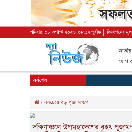
শনিবার, ০৮ অগাস্ট ২০২৬, ০৮:১২ পূর্বাহ্ন
বিজ্ঞাপনের মূল
জাতীয়
যোগ ব্
সর্বশেষ
/
সবচেয়ে বড় পূজা মন্ডপ
দক্ষিণাঞ্চলে উপমহাদেশের বৃহৎ পূজাম