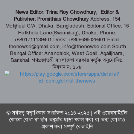
ভারতীয় হাইক‌মিশনা‌রের স‌ঙ্গে আইএবিডির
News Editor: Trina Roy Chowdhury, Editor &
প্রতি‌নি‌ধিদ‌লের সাক্ষাৎ
Publisher: Promithias Chowdhury
Address: 154
Motijheel C/A, Dhaka, Bangladesh. Editorial Office: 16
Hatkhola Lane(Swamibag), Dhaka. Phone:
গ্যাস-বিদ্যুৎ সংকটের জবাব চেয়ে
+8801711139401 Desk: +8809696029401 Email:
প্রধানমন্ত্রীর কাছে স্মারকলিপি ১১ দলের
thenewse@gmail.com, info@thenewse.com South
Bengal Office: Anandalok, West Goail, Agailjhara,
Barishal. গণপ্রজাতন্ত্রী বাংলাদেশ সরকার কর্তৃক অনুমোদিত,
নিবন্ধন নং ১৮৮
পররাষ্ট্রমন্ত্রীর কা‌ছে ইউএনডিপির আবাসিক
প্রতিনিধির পরিচয়পত্র পেশ
© সর্বস্বত্ব স্বত্বাধিকার সংরক্ষিত ২০১৪-২০২৫ | এই ওয়েবসাইটের
কোনো লেখা বা ছবি অনুমতি ছাড়া নকল করা বা অন্য কোথাও
প্রকাশ করা সম্পূর্ণ বেআইনি