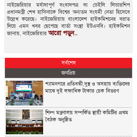
নাইজেরিয়ার মর্যাদাপূর্ণ সংবাদপত্র দ্য ডেইলি লিডারশিপ
প্রধানমন্ত্রী শেখ হাসিনাকে বিশ্বের অন্যতম সংযমী নেতা হিসেবে
উল্লেখ করেছে। নাইজেরিয়ায় বাংলাদেশ হাইকমিশনের বরাত
দিয়ে এমন খবর ছেপেছে বার্তা সংস্থা ইউএনবি। হাইকমিশন
আরো পড়ুন..
জানায়, নাইজেরিয়ার
সর্বশেষ
জনপ্রিয়
শ্যামনগরে প্রতিবন্ধী,দুস্থ ও অসহায় ব্যক্তিদের
মাঝে দুই লক্ষাধিক টাকার চেক বিতরণ
শিল্প মন্ত্রণালয় সম্পর্কিত স্থায়ী কমিটির প্রথম
বৈঠক অনুষ্ঠিত