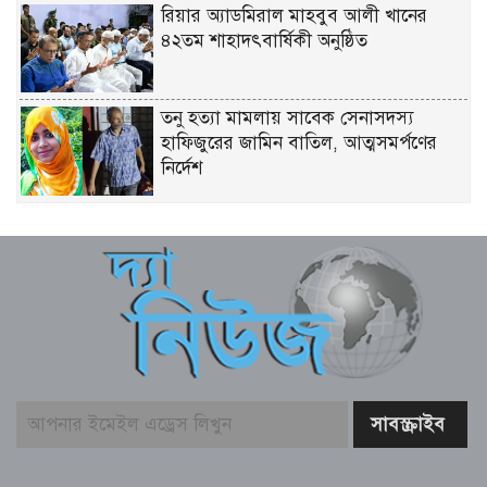
রিয়ার অ্যাডমিরাল মাহবুব আলী খানের
৪২তম শাহাদৎবার্ষিকী অনুষ্ঠিত
তনু হত্যা মামলায় সাবেক সেনাসদস্য
হাফিজুরের জামিন বাতিল, আত্মসমর্পণের
নির্দেশ
লিবিয়ায় মাফিয়ার নির্যাতনে মাদারীপুরের
যুবকের মৃত্যু
পাইকগাছায় ছাত্র ও দরিদ্র মানুষের মাঝে
সাইকেল, সেলাই মেশিন ও ভ্যান বিতরণ
মার্কিন প্রশান্ত মহাসাগরীয় নৌবহর
কমান্ডারের বাংলাদেশ সফর শেষ