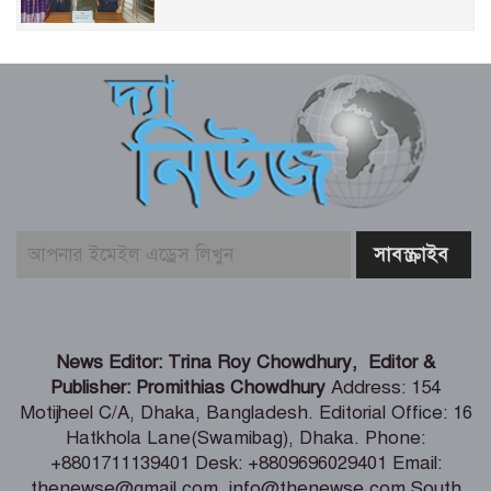
রাজধানীতে নৌকা বাইচ, ৩৫ বছর পর
জমজমাট ফাইনাল
যুক্তরাষ্ট্রের সঙ্গে চুক্তি চায় ইরান: ট্রাম্প
মশা দমনে ওলবাকিয়া পদ্ধতি, যুক্তরাষ্ট্রে নতুন
পদ্ধতির প্রয়োগ
আগস্টে বঙ্গোপসাগরে নিম্নচাপ, হতে পারে
News Editor: Trina Roy Chowdhury, Editor &
তাপপ্রবাহ ও বন্যা
Publisher: Promithias Chowdhury
Address: 154
Motijheel C/A, Dhaka, Bangladesh. Editorial Office: 16
Hatkhola Lane(Swamibag), Dhaka. Phone:
পদ্মশ্রীপ্রাপ্ত যোগগুরু স্বামী শিবানন্দের
+8801711139401 Desk: +8809696029401 Email:
আবির্ভাব দিবস আজ
thenewse@gmail.com, info@thenewse.com South