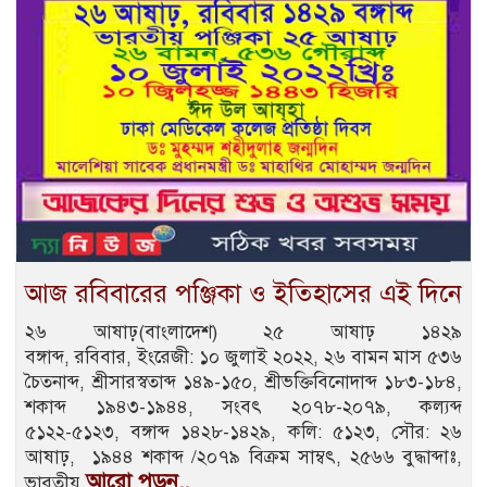
আজ রবিবারের পঞ্জিকা ও ইতিহাসের এই দিনে
২৬ আষাঢ়(বাংলাদেশ) ২৫ আষাঢ় ১৪২৯
বঙ্গাব্দ, রবিবার, ইংরেজী: ১০ জুলাই ২০২২, ২৬ বামন মাস ৫৩৬
চৈতনাব্দ, শ্রীসারস্বতাব্দ ১৪৯-১৫০, শ্রীভক্তিবিনোদাব্দ ১৮৩-১৮৪,
শকাব্দ ১৯৪৩-১৯৪৪, সংবৎ ২০৭৮-২০৭৯, কল্যব্দ
৫১২২-৫১২৩, বঙ্গাব্দ ১৪২৮-১৪২৯, কলি: ৫১২৩, সৌর: ২৬
আষাঢ়, ১৯৪৪ শকাব্দ /২০৭৯ বিক্রম সাম্বৎ, ২৫৬৬ বুদ্ধাব্দাঃ,
আরো পড়ুন..
ভারতীয়