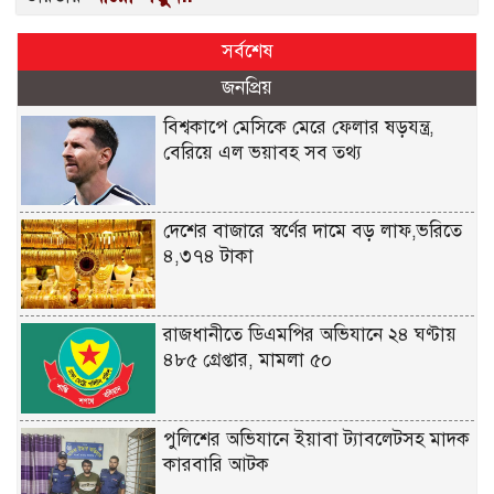
সর্বশেষ
জনপ্রিয়
বিশ্বকাপে মেসিকে মেরে ফেলার ষড়যন্ত্র,
বেরিয়ে এল ভয়াবহ সব তথ্য
দেশের বাজারে স্বর্ণের দামে বড় লাফ,ভরিতে
৪,৩৭৪ টাকা
রাজধানীতে ডিএমপির অভিযানে ২৪ ঘণ্টায়
৪৮৫ গ্রেপ্তার, মামলা ৫০
পুলিশের অভিযানে ইয়াবা ট্যাবলেটসহ মাদক
কারবারি আটক