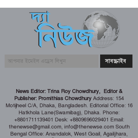
ড্যাবের প্রতিষ্ঠাবার্ষিকীতে চিকিৎসক
সমাবেশের উদ্বোধন করলেন প্রধানমন্ত্রী
বেনাপোল দৌলতপুর সিমান্ত থেকে ৭৪ পিস
পন্ডস ফেইস ওয়াশ আটক
বেনাপোল সিমান্ত থেকে ৪৬৭ বোতল
ভারতীয় নেশা জাতীয় সিরাপ উদ্ধার
বিশ্বকাপে মেসিকে মেরে ফেলার ষড়যন্ত্র,
News Editor: Trina Roy Chowdhury, Editor &
বেরিয়ে এল ভয়াবহ সব তথ্য
Publisher: Promithias Chowdhury
Address: 154
Motijheel C/A, Dhaka, Bangladesh. Editorial Office: 16
Hatkhola Lane(Swamibag), Dhaka. Phone:
দেশের বাজারে স্বর্ণের দামে বড় লাফ,ভরিতে
+8801711139401 Desk: +8809696029401 Email:
৪,৩৭৪ টাকা
thenewse@gmail.com, info@thenewse.com South
Bengal Office: Anandalok, West Goail, Agailjhara,