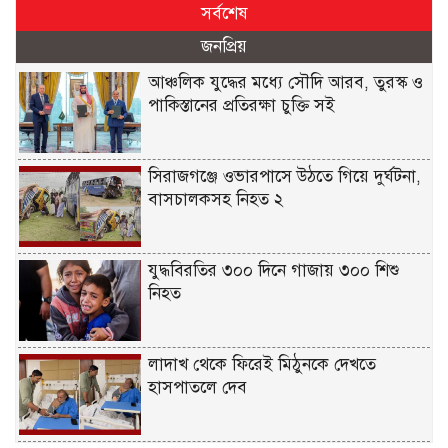
সর্বশেষ
জনপ্রিয়
আঞ্চলিক যুদ্ধের মধ্যে সৌদি আরব, তুরস্ক ও
পাকিস্তানের প্রতিরক্ষা চুক্তি সই
সিরাজগঞ্জে ওভারপাসে উঠতে গিয়ে দুর্ঘটনা,
বাসচালকসহ নিহত ২
যুদ্ধবিরতির ৩০০ দিনে গাজায় ৩০০ শিশু
নিহত
লাদাখ থেকে ফিরেই মিঠুনকে দেখতে
হাসপাতলে দেব