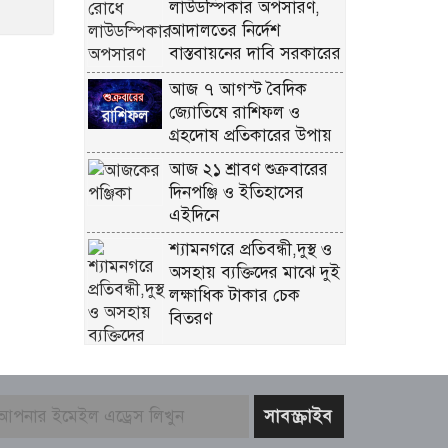
লাউডস্পিকার অপসারণ,
আদালতের নির্দেশ
বাস্তবায়নের দাবি সরকারের
আজ ৭ আগস্ট বৈদিক
জ্যোতিষে রাশিফল ও
গ্রহদোষ প্রতিকারের উপায়
আজ ২১ শ্রাবণ শুক্রবারের
দিনপঞ্জি ও ইতিহাসের
এইদিনে
শ্যামনগরে প্রতিবন্ধী,দুস্থ ও
অসহায় ব্যক্তিদের মাঝে দুই
লক্ষাধিক টাকার চেক
বিতরণ