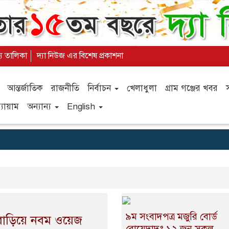
্য তালিকা
দ্যা নিউজ এর বিশেষ প্রকাশনা
আন্তর্জাতিক
রাজনীতি
নির্বাচন
খেলাধুলা
গ্রাম গঞ্জের খবর
যায়াম
অন্যান্য
English
৯ম সংবাদপত্র মজুরি বোর্ড
 বাড়িয়ে নবম ওয়েজ
রোয়েদাদঃ ১২ জুন সকল