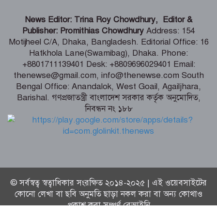
স্বামী ভক্তিপ্রসাদ মধুসূদন গোস্বামী মহারাজের
News Editor: Trina Roy Chowdhury, Editor &
আবির্ভাব তিথি আজ
Publisher: Promithias Chowdhury
Address: 154
Motijheel C/A, Dhaka, Bangladesh. Editorial Office: 16
Hatkhola Lane(Swamibag), Dhaka. Phone:
জাতিসংঘে বাংলাদেশ স্থায়ী মিশনে ‘জুলাই
+8801711139401 Desk: +8809696029401 Email:
গণঅভ্যুত্থান দিবস’ উপলক্ষ্যে স্মারক সংবর্ধনা
thenewse@gmail.com, info@thenewse.com South
Bengal Office: Anandalok, West Goail, Agailjhara,
Barishal. গণপ্রজাতন্ত্রী বাংলাদেশ সরকার কর্তৃক অনুমোদিত,
নিবন্ধন নং ১৮৮
হিরোশিমা দিবস: ‘ওপেনহাইমার’ সিনেমার
নির্মাণের নেপথ্যের বিস্ময়কর গল্প
© সর্বস্বত্ব স্বত্বাধিকার সংরক্ষিত ২০১৪-২০২৫ | এই ওয়েবসাইটের
কোনো লেখা বা ছবি অনুমতি ছাড়া নকল করা বা অন্য কোথাও
প্রকাশ করা সম্পূর্ণ বেআইনি