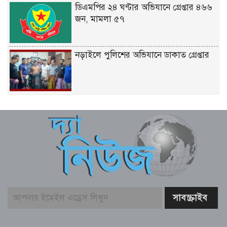
ডিএমপির ২৪ ঘণ্টার অভিযানে গ্রেপ্তার ৪৬৬
জন, মামলা ৫৭
নড়াইলে পুলিশের অভিযানে ডাকাত গ্রেপ্তার
শতবর্ষের চলাচলের পথ বন্ধ, অবরুদ্ধ
সংখ্যালঘু তিন পরিবার
ট্রাম্পের হেলিকপ্টারের কাছাকাছি যাত্রীবাহী
বিমান, তদন্ত শুরু
রোমে বাংলাদেশ দূতাবাসে ‘জুলাই
গণঅভ্যুত্থান দিবস ২০২৬’ উদযাপিত:
প্রবাসীদের ঐক্যবদ্ধ ভূমিকার আহ্বান