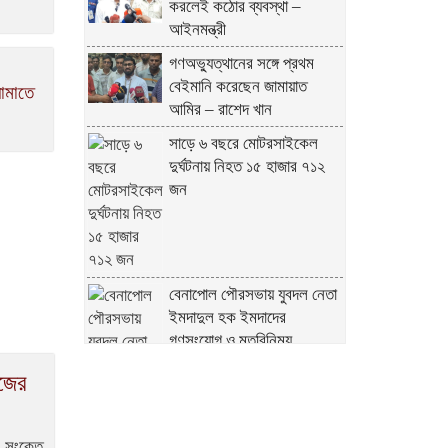
করলেই কঠোর ব্যবস্থা –
আইনমন্ত্রী
গণঅভ্যুত্থানের সঙ্গে প্রথম
বেইমানি করেছেন জামায়াত
নামাতে
আমির – রাশেদ খান
সাড়ে ৬ বছরে মোটরসাইকেল
দুর্ঘটনায় নিহত ১৫ হাজার ৭১২
জন
বেনাপোল পৌরসভায় যুবদল নেতা
ইমদাদুল হক ইমদাদের
গণসংযোগ ও মতবিনিময়
াজের
া সংকেত