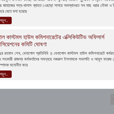
দরে জাহাজের পন্য-খালাস ব্যাহত।এছাড়া সাগরে অবস্থানরত সব মাছ ধরার নৌকা ও ট
সরে যেতে বলা হয়েছে
ড়ুন..
োল কাস্টমস হাউস কমিশনারেটের এক্সিকিউটিভ অফিসার্স
োসিয়েশনের কমিটি ঘোষণা
দুর রহমান শেখ, বেনাপোল প্রতিনিধি ॥ বেনাপোল কাস্টমস হাউস কমিশনারেটে কর্মর
া ও সহকারী রাজস্ব কর্মকর্তাদের সমন্বয়ে নজরুল ইসলামকে সভাপতি ও আবুল ফয়েজ 
সম্পাদক মনোনীত করে
ড়ুন..