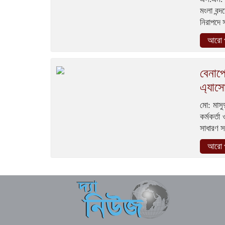
মংলা বন্
নিরাপদে 
আরো প
বেনাপ
এ্যাস
মো: মাসু
কর্মকর্ত
সাধারণ 
আরো প