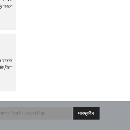
নাটোরের ঐতিহ্যকে সারা বিশ্বে
্রলারকে
তুলে ধরতে চাই – বেসামরিক
বিমান পরিবহন ও পর্যটন মন্ত্রী
আঞ্চলিক যুদ্ধের মধ্যে সৌদি
আরব, তুরস্ক ও পাকিস্তানের
প্রতিরক্ষা চুক্তি সই
ত রাজস্ব
সিরাজগঞ্জে ওভারপাসে উঠতে
চৌধুরীকে
গিয়ে দুর্ঘটনা, বাসচালকসহ নিহত
২
যুদ্ধবিরতির ৩০০ দিনে গাজায়
৩০০ শিশু নিহত
লাদাখ থেকে ফিরেই মিঠুনকে
দেখতে হাসপাতলে দেব
ড্যাবের প্রতিষ্ঠাবার্ষিকীতে