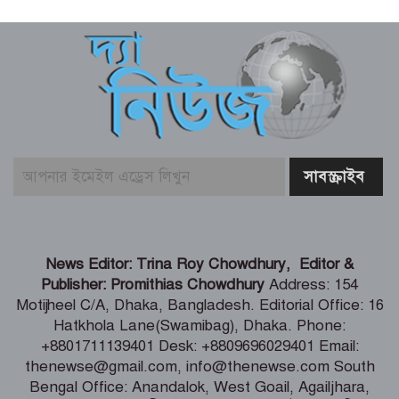
মৎস্য ও প্রাণিসম্পদ খাতে কর্মসংস্থান বাড়াতে
কাজ করছে সরকার – প্রতিমন্ত্রী সুলতান
সালাউদ্দিন টুকু
যশোর সিমান্ত এলাকায় বিজিবি অভিযানে
মাদকদ্রব্য ও চোরাচালান পণ্যসহ আটক-১
বাঁশখালীকে বন্যা মুক্ত করার পদক্ষেপ নেয়া
হবে – ত্রাণমন্ত্রী
হাওরে বাড়বে মাছের অভয়াশ্রম, ইজারা প্রথা
News Editor: Trina Roy Chowdhury, Editor &
বাতিলের উদ্যোগ – মৎস্য ও প্রাণিসম্পদ এবং
Publisher: Promithias Chowdhury
Address: 154
কৃষিমন্ত্রী
Motijheel C/A, Dhaka, Bangladesh. Editorial Office: 16
Hatkhola Lane(Swamibag), Dhaka. Phone:
তরুণদের নেতৃত্বেই টেকসই হবে প্রযুক্তিনির্ভর
+8801711139401 Desk: +8809696029401 Email:
উন্নয়ন – তথ্যপ্রযুক্তি মন্ত্রী
thenewse@gmail.com, info@thenewse.com South
Bengal Office: Anandalok, West Goail, Agailjhara,